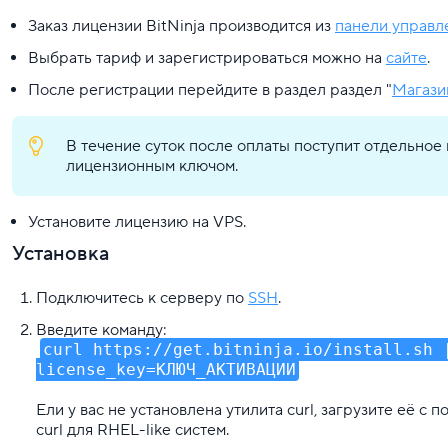
Заказ лицензии BitNinja производится из
панели управл
Выбрать тариф и зарегистрироваться можно на
сайте
.
После регистрации перейдите в раздел раздел "
Магази
В течение суток после оплаты поступит отдельное 
лицензионным ключом.
Установите лицензию на VPS.
Установка
Подключитесь к серверу по
SSH
.
Введите команду:
curl https://get.bitninja.io/install.sh 
license_key=КЛЮЧ_АКТИВАЦИИ
Ели у вас не установлена утилита curl, загрузите её 
curl
для RHEL-like систем.