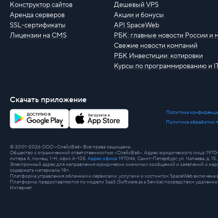
Конструктор сайтов
Дешевый VPS
Аренда серверов
Акции и бонусы
SSL-сертификаты
API SpaceWeb
Лицензии на CMS
РБК: главные новости России и 
Свежие новости компаний
РБК Инвестиции: котировки
Курсы по программированию и I
Скачать приложение
Политика конфиденци
Политика обработки 
© 2001-2026 ООО «СпейсВэб» Все права защищены.
Общество с ограниченной ответственностью «СпейсВэб». Адрес юридического лица: 197046, г
литера А, помещ. 1-Н, офис А-105.
Адрес офиса
: 197046, Санкт-Петербург, ул. Чапаева, д. 15, 
Электронный адрес для направления юридически значимых сообщений и заявлений о нару
содержать материалы 18+.
Платформа управления облачными сервисами, услугами и хостингом SpaceWeb включена в
Платформы предоставляются по модели SaaS (Software as a Service) посредством удале
Интернет.