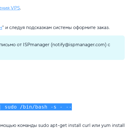
ения VPS
.
н
" и следуя подсказкам системы оформите заказ.
письмо от ISPmanager (notify@ispmanager.com) с
| sudo /bin/bash -s - --
с помощью команды
sudo apt-get install curl
или
yum install