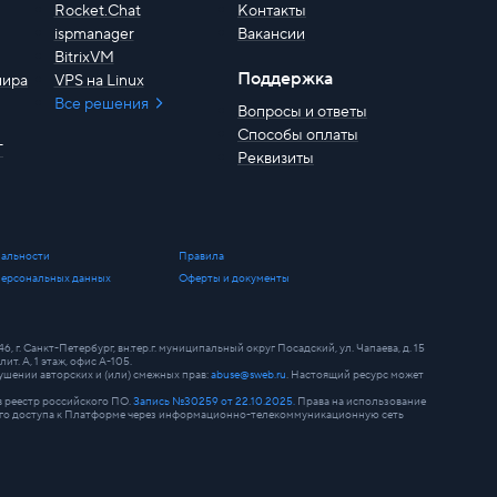
Rocket.Chat
Контакты
ispmanager
Вакансии
BitrixVM
Поддержка
мира
VPS на Linux
Все решения
Вопросы и ответы
Способы оплаты
T
Реквизиты
альности
Правила
персональных данных
Оферты и документы
. Санкт-Петербург, вн.тер.г. муниципальный округ Посадский, ул. Чапаева, д. 15
лит. А, 1 этаж, офис А-105.
шении авторских и (или) смежных прав:
abuse@sweb.ru
. Настоящий ресурс может
 реестр российского ПО.
Запись №30259 от 22.10.2025.
Права на использование
нного доступа к Платформе через информационно-телекоммуникационную сеть