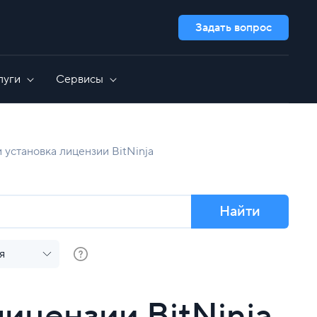
Задать вопрос
луги
Сервисы
Дополнительно
GameAP
Выделенные серверы для 1C
и установка лицензии BitNinja
сть
Nextcloud
Администрирование серверов
OpenCart
GitLab
Все приложения
Найти
я
лицензии BitNinja