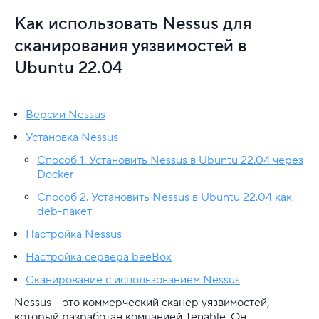
VDS
Как использовать Nessus для
Общая информация
сканирования уязвимостей в
Ubuntu 22.04
Перенос сайта с вирт. хостинга на VDS
Установка и настройка ПО
Версии Nessus
Дампы в PostgreSQL: резервное копирование и 
Установка Nessus
Заказ и установка лицензии BitNinja
Способ 1. Установить Nessus в Ubuntu 22.04 через
Docker
Как использовать Nessus для сканирования уязв
Способ 2. Установить Nessus в Ubuntu 22.04 как
deb-пакет
Как подключить Node.js к базе данных MongoDB
Настройка Nessus
Как создать пользователя PostgreSQL: инструкц
Настройка сервера beeBox
Сканирование с использованием Nessus
Как удалить базу данных PostgreSQL
Nessus – это коммерческий сканер уязвимостей,
Как установить Docker на Debian
который разработан компанией Tenable. Он