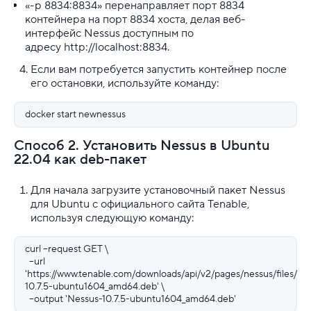
«-p 8834:8834» перенаправляет порт 8834
контейнера на порт 8834 хоста, делая веб-
интерфейс Nessus доступным по
адресу http://localhost:8834.
Если вам потребуется запустить контейнер после
его остановки, используйте команду:
docker start newnessus
Способ 2. Установить Nessus в Ubuntu
22.04 как deb-пакет
Для начала загрузите установочный пакет Nessus
для Ubuntu с официального сайта Tenable,
используя следующую команду:
curl --request GET \
--url
'https://www.tenable.com/downloads/api/v2/pages/nessus/files/Ne
10.7.5-ubuntu1604_amd64.deb' \
--output 'Nessus-10.7.5-ubuntu1604_amd64.deb'