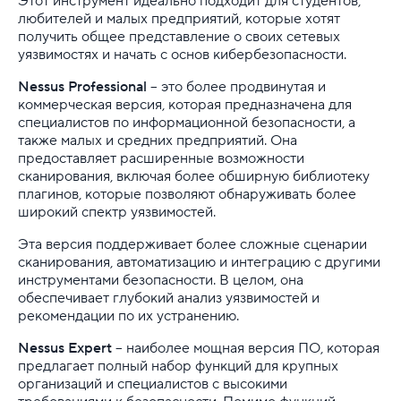
Этот инструмент идеально подходит для студентов,
Реклама и продвижение
любителей и малых предприятий, которые хотят
получить общее представление о своих сетевых
Для разработки
уязвимостях и начать с основ кибербезопасности.
Nessus Professional
– это более продвинутая и
Выделенные серверы
коммерческая версия, которая предназначена для
специалистов по информационной безопасности, а
Правила оказания услуг и ограничения
также малых и средних предприятий. Она
предоставляет расширенные возможности
Полезная информация
сканирования, включая более обширную библиотеку
плагинов, которые позволяют обнаруживать более
Хостинг для начинающих
широкий спектр уязвимостей.
Эта версия поддерживает более сложные сценарии
сканирования, автоматизацию и интеграцию с другими
инструментами безопасности. В целом, она
обеспечивает глубокий анализ уязвимостей и
рекомендации по их устранению.
Nessus Expert
– наиболее мощная версия ПО, которая
предлагает полный набор функций для крупных
организаций и специалистов с высокими