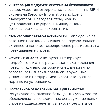
Интеграция с другими системами безопасности
.
Обновление версии PHP для BitrixVM
Nessus может интегрироваться с различными SIEM-
системами (Security Information and Event
Перенос базы данных WordPress с виртуального 
Management). Благодаря этому можно
централизованно управлять инцидентами
Редирект с HTTP на HTTPS для Linux
безопасности и анализировать их.
Мониторинг сетевой активности
. Наблюдение за
Управление сервером Minecraft
сетевыми потоками и выявление подозрительной
активности помогает своевременно реагировать на
Установка и настройка Kubernetes
потенциальные угрозы.
Отчеты и анализ
. Инструмент генерирует
Установка и настройка PostgreSQL в Docker
подробные отчеты с результатами сканирования,
позволяя администраторам и специалистам по
Установка и настройка SSH-сервера на Debian
безопасности анализировать обнаруженные
уязвимости и предпринимать соответствующие
Установка пакетов формата .deb
меры по их устранению.
Постоянное обновление базы уязвимостей
.
...
Регулярное обновление базы данных уязвимостей
обеспечивает своевременное обнаружение новых
Ubuntu
угроз и поддержание актуальности результатов