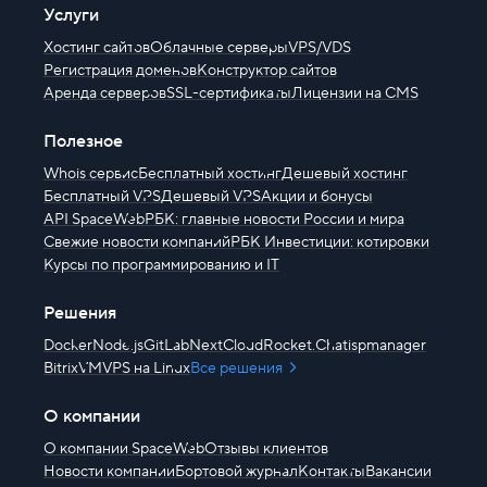
Услуги
Хостинг сайтов
Облачные серверы
VPS/VDS
Регистрация доменов
Конструктор сайтов
Аренда серверов
SSL-сертификаты
Лицензии на CMS
Полезное
Whois сервис
Бесплатный хостинг
Дешевый хостинг
Бесплатный VPS
Дешевый VPS
Акции и бонусы
API SpaceWeb
РБК: главные новости России и мира
Свежие новости компаний
РБК Инвестиции: котировки
Курсы по программированию и IT
Решения
Docker
Node.js
GitLab
NextCloud
Rocket.Chat
ispmanager
BitrixVM
VPS на Linux
Все решения
О компании
О компании SpaceWeb
Отзывы клиентов
Новости компании
Бортовой журнал
Контакты
Вакансии