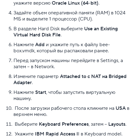
укажите версию
Oracle Linux (64-bit)
.
Задайте объем оперативной памяти (RAM) в 1024
МБ и выделите 1 процессор (CPU).
В разделе Hard Disk выберите
Use an Existing
Virtual Hard Disk File
.
Нажмите
Add
и укажите путь к файлу bee-
box.vmdk, который вы распаковали ранее.
Перед запуском машины перейдите в Settings, а
затем – в Network.
Измените параметр
Attached to с NAT на Bridged
Adapter
.
Нажмите
Start
, чтобы запустить виртуальную
машину.
После загрузки рабочего стола кликните на
USA
в
верхнем меню.
Выберите
Keyboard Preferences
, затем –
Layouts
.
Укажите
IBM Rapid Access I
I в Keyboard model.