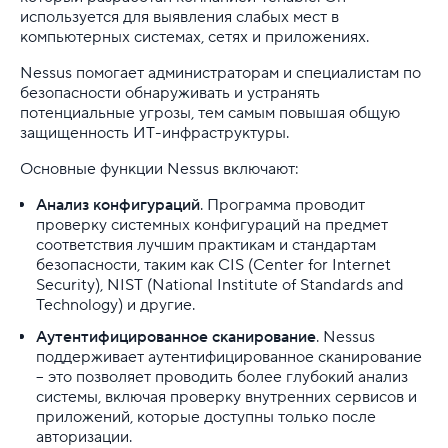
используется для выявления слабых мест в
компьютерных системах, сетях и приложениях.
Как установить FFmpeg на VPS
Nessus помогает администраторам и специалистам по
Как установить Kali Linux на VirtualBox
безопасности обнаруживать и устранять
потенциальные угрозы, тем самым повышая общую
Как установить Kali Linux на VMware Workstation
защищенность ИТ-инфраструктуры.
Основные функции Nessus включают:
Как установить и настроить BitrixVM
Анализ конфигураций
. Программа проводит
Миграция базы данных Bitrix с виртуального хос
проверку системных конфигураций на предмет
соответствия лучшим практикам и стандартам
Миграция базы данных Opencart с виртуального 
безопасности, таким как CIS (Center for Internet
Security), NIST (National Institute of Standards and
Настройка firewalld в CentOS
Technology) и другие.
Аутентифицированное сканирование
. Nessus
Настройка MySQL на отдельном сервере с лока
поддерживает аутентифицированное сканирование
– это позволяет проводить более глубокий анализ
Настройка NTP на сервере
системы, включая проверку внутренних сервисов и
приложений, которые доступны только после
Настройка VPN на Mikrotik CHR
авторизации.