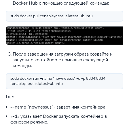
Docker Hub с помощью следующей команды:
sudo docker pull tenable/nessus:latest-ubuntu
После завершения загрузки образа создайте и
запустите контейнер с помощью следующей
команды:
sudo docker run --name "newnessus" -d -p 8834:8834
tenable/nessus:latest-ubuntu
Где:
«--name "newnessus"» задает имя контейнера.
«-d» указывает Docker запускать контейнер в
фоновом режиме.