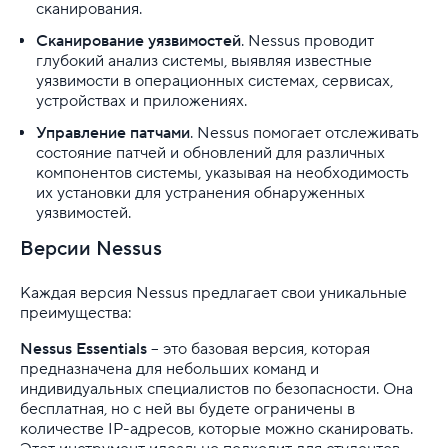
сканирования.
Управление услугой VDS
Сканирование уязвимостей
. Nessus проводит
глубокий анализ системы, выявляя известные
Диагностика и исправление неполадок
уязвимости в операционных системах, сервисах,
устройствах и приложениях.
Панели управления для VPS
Управление патчами
. Nessus помогает отслеживать
состояние патчей и обновлений для различных
Создание и настройка виртуальных машин
компонентов системы, указывая на необходимость
их установки для устранения обнаруженных
SSH
уязвимостей.
Облачная платформа
Версии Nessus
Почта
Каждая версия Nessus предлагает свои уникальные
преимущества:
Партнерская программа
Nessus Essentials
– это базовая версия, которая
предназначена для небольших команд и
Конструктор сайта
индивидуальных специалистов по безопасности. Она
бесплатная, но с ней вы будете ограничены в
SSL
количестве IP-адресов, которые можно сканировать.