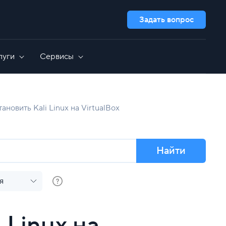
Задать вопрос
луги
Сервисы
Дополнительно
GameAP
Выделенные серверы для 1C
тановить Kali Linux на VirtualBox
сть
Nextcloud
Администрирование серверов
OpenCart
GitLab
Все приложения
Найти
я
 Linux на