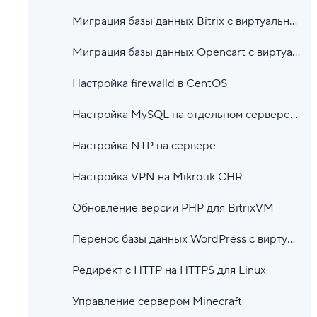
Миграция базы данных Bitrix с виртуального хостинга в облако
Миграция базы данных Opencart с виртуального хостинга в облако
Настройка firewalld в CentOS
Настройка MySQL на отдельном сервере с локальной сетью VPS
Настройка NTP на сервере
Настройка VPN на Mikrotik CHR
Обновление версии PHP для BitrixVM
Перенос базы данных WordPress с виртуального хостинга в облако
Редирект с HTTP на HTTPS для Linux
Управление сервером Minecraft