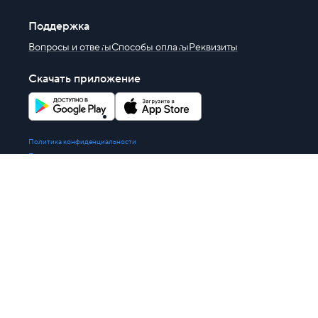
Поддержка
Вопросы и ответы
Способы оплаты
Реквизиты
Скачать приложение
Политика конфиденциальности
Правила
Политика обработки персональных данных
Оферты и документы
+7 (812) 209-41-49
(в Санкт-Петербурге),
+7 (495) 109-41-49
(в Москве),
8 (800) 777-86-49
(бесплатно по России)