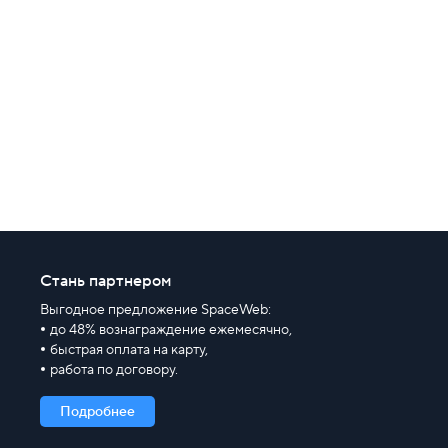
Выделенные серверы
Правила оказания услуг и ограничения
Полезная информация
Хостинг для начинающих
Стань партнером
Выгодное предложение SpaceWeb:
до 48% вознаграждение ежемесячно,
быстрая оплата на карту,
работа по договору.
Подробнее