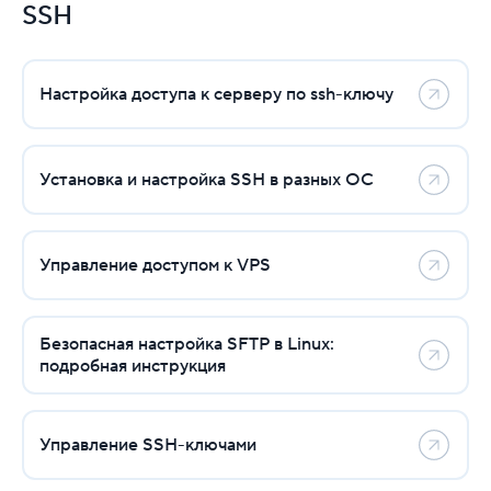
VDS
SSH
Общая информация
Настройка доступа к серверу по ssh-ключу
Перенос сайта с вирт. хостинга на VDS
Установка и настройка ПО
Установка и настройка SSH в разных ОС
Управление услугой VDS
Диагностика и исправление неполадок
Управление доступом к VPS
Панели управления для VPS
Создание и настройка виртуальных машин
Безопасная настройка SFTP в Linux:
подробная инструкция
SSH
Настройка доступа к серверу по ssh-ключу
Управление SSH-ключами
Установка и настройка SSH в разных ОС