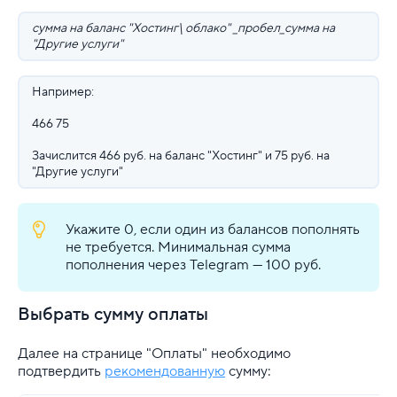
Конструктор сайта
сумма на баланс "Хостинг\ облако" _пробел_сумма на
"Другие услуги"
SSL
Например:
Реклама и продвижение
466 75
Для разработки
Зачислится 466 руб. на баланс "Хостинг" и 75 руб. на
"Другие услуги"
Выделенные серверы
Правила оказания услуг и ограничения
Укажите 0, если один из балансов пополнять
не требуется. Минимальная сумма
Полезная информация
пополнения через Telegram — 100 руб.
Хостинг для начинающих
Выбрать сумму оплаты
Далее на странице "Оплаты" необходимо
подтвердить
рекомендованную
сумму: