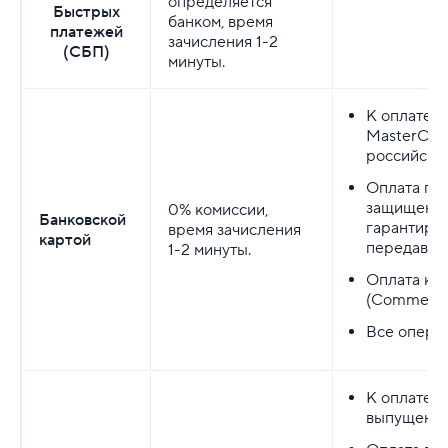
определяется
Быстрых
банком, время
платежей
зачисления 1-2
(СБП)
минуты.
К оплате п
MasterCar
российски
Оплата пр
защищенно
0% комиссии,
Банковской
гарантируе
время зачисления
картой
передавае
1-2 минуты.
Оплата ко
(Сommercia
Все операц
К оплате п
выпущенны