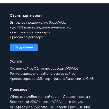
Стань партнером
Выгодное предложение SpaceWeb:
до 48% вознаграждение ежемесячно,
быстрая оплата на карту,
работа по договору.
Подробнее
Услуги
Хостинг сайтов
Облачные серверы
VPS/VDS
Регистрация доменов
Конструктор сайтов
Аренда серверов
SSL-сертификаты
Лицензии на CMS
Полезное
Whois сервис
Бесплатный хостинг
Дешевый хостинг
Бесплатный VPS
Дешевый VPS
Акции и бонусы
API SpaceWeb
РБК: главные новости России и мира