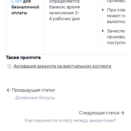
производит
Счет
для
определяется
безналичной
банком, время
При совер
оплаты
зачисления 3-
может пот
4 рабочих дня.
валютной 
Зачисление
производит
поступлени
Также прочтите
Активация аккаунта на виртуальном хостинге
Предыдущая статья
Доменные бонусы
Следующая статья
Как перенести оплату между аккаунтами?