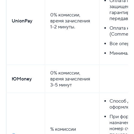
Оплата пр
защищенно
гарантируе
0% комиссии,
передавае
UnionPay
время зачисления
1-2 минуты.
Оплата ко
(Сommercia
Все операц
Минимальн
0% комиссии,
ЮMoney
время зачисления
3-5 минут
Способ дос
оформленн
​​При форм
назначении
номер счет
% комиссии