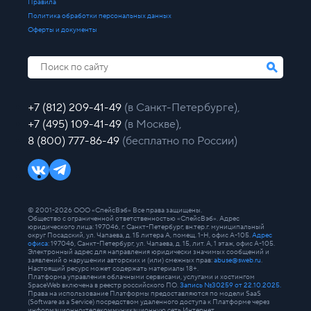
Правила
Политика обработки персональных данных
Оферты и документы
+7 (812) 209-41-49
(в Санкт-Петербурге),
+7 (495) 109-41-49
(в Москве),
8 (800) 777-86-49
(бесплатно по России)
© 2001-2026 ООО «СпейсВэб» Все права защищены.
Общество с ограниченной ответственностью «СпейсВэб». Адрес
юридического лица: 197046, г. Санкт-Петербург, вн.тер.г. муниципальный
округ Посадский, ул. Чапаева, д. 15 литера А, помещ. 1-Н, офис А-105.
Адрес
офиса
: 197046, Санкт-Петербург, ул. Чапаева, д. 15, лит. А, 1 этаж, офис А-105.
Электронный адрес для направления юридически значимых сообщений и
заявлений о нарушении авторских и (или) смежных прав:
abuse@sweb.ru
.
Настоящий ресурс может содержать материалы 18+.
Платформа управления облачными сервисами, услугами и хостингом
SpaceWeb включена в реестр российского ПО.
Запись №30259 от 22.10.2025.
Права на использование Платформы предоставляются по модели SaaS
(Software as a Service) посредством удаленного доступа к Платформе через
информационно-телекоммуникационную сеть Интернет.