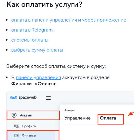
Автопродление услуг хостинга
Как оплатить услуги?
Доменные бонусы
оплата в панели управления и через приложение
Как оплатить услуги?
оплата в Telegram
системы оплаты
Как перенести оплату между аккаунтами?
выбрать сумму оплаты
Как получить счет на оплату?
Выберите способ оплаты, систему и сумму:
Как произвести возврат средств?
В
панели управления
аккаунтом в разделе
Как скоро можно начать пользоваться услугой хо
Финансы
->Оплата
:
Какова минимальная сумма первого платежа?
Отсрочка платежа
Порядок списания средств с аккаунта
Правила приема платежей