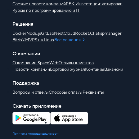
Свежие новости компаний
РБК Инвестиции: котировки
Курсы по программированию и IT
Решения
Docker
Node.js
GitLab
NextCloud
Rocket.Chat
ispmanager
BitrixVM
VPS на Linux
Все решения
О компании
О компании SpaceWeb
Отзывы клиентов
Новости компании
Бортовой журнал
Контакты
Вакансии
Поддержка
Вопросы и ответы
Способы оплаты
Реквизиты
Скачать приложение
Политика конфиденциальности