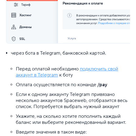
Рекомендации к оплате
Сервис "Автоплатеж"
Документы
ЭДО
через бота в Telegram, банковской картой.
Домены
Перед оплатой необходимо
подключить свой
аккаунт в Telegram
к боту
Хостинг
Оплата осуществляется по команде
/pay
VDS
Если к одному аккаунту Telegram привязано
несколько аккаунтов Spaceweb, отобразится весь
Облачная платформа
список. Потребуется выбрать нужный аккаунт
Укажите, на сколько хотите пополнить каждый
Почта
баланс или выберите рекомендованный вариант.
Введите значения в таком виде:
Партнерская программа