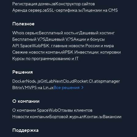
Регистрация доменов
Конструктор сайтов
Аренда серверов
SSL-сертификаты
Лицензии на CMS
Полезное
Whois сервис
Бесплатный хостинг
Дешевый хостинг
Бесплатный VPS
Дешевый VPS
Акции и бонусы
API SpaceWeb
РБК: главные новости России и мира
Свежие новости компаний
РБК Инвестиции: котировки
Курсы по программированию и IT
Решения
Docker
Node.js
GitLab
NextCloud
Rocket.Chat
ispmanager
BitrixVM
VPS на Linux
Все решения
О компании
О компании SpaceWeb
Отзывы клиентов
Новости компании
Бортовой журнал
Контакты
Вакансии
Поддержка