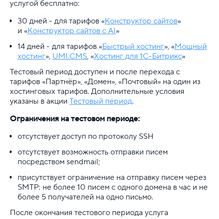
услугой бесплатно:
Реклама и продвижение
30 дней - для тарифов «
Конструктор сайтов
»
и «
Конструктор сайтов с AI
»
Для разработки
14 дней - для тарифов «
Быстрый хостинг
», «
Мощный
хостинг
»,
UMI.CMS
, «
Хостинг для 1С-Битрикс
»
Выделенные серверы
Тестовый период доступен и после перехода с
тарифов «Партнёр», «Домен», «Почтовый» на один из
Правила оказания услуг и ограничения
хостинговых тарифов. Дополнительные условия
указаны в акции
Тестовый период
.
Полезная информация
Ограничения на тестовом периоде:
Хостинг для начинающих
отсутствует доступ по протоколу SSH
отсутствует возможность отправки писем
посредством sendmail;
присутствует ограничение на отправку писем через
SMTP: не более 10 писем с одного домена в час и не
более 5 получателей на одно письмо.
После окончания тестового периода услуга