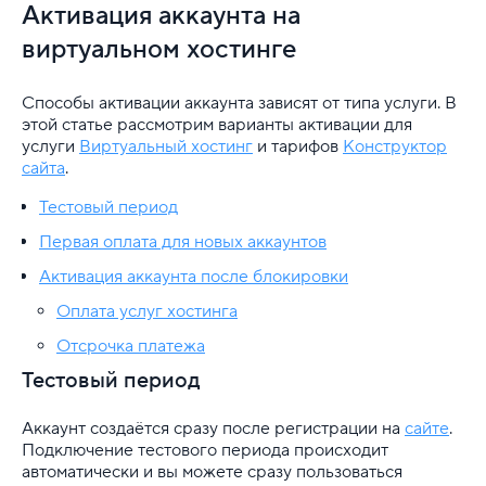
Безопасность аккаунта
Активация аккаунта на
виртуальном хостинге
Обращение в поддержку
Финансы и документы
Способы активации аккаунта зависят от типа услуги. В
этой статье рассмотрим варианты активации для
услуги
Домены
Виртуальный хостинг
и тарифов
Конструктор
сайта
.
Хостинг
Тестовый период
Первая оплата для новых аккаунтов
VDS
Активация аккаунта после блокировки
Облачная платформа
Оплата услуг хостинга
Почта
Отсрочка платежа
Тестовый период
Партнерская программа
Аккаунт создаётся сразу после регистрации на
сайте
.
Конструктор сайта
Подключение тестового периода происходит
автоматически и вы можете сразу пользоваться
SSL