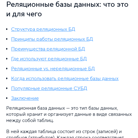
VDS
Реляционные базы данных: что это
и для чего
Облачная платформа
Почта
Структура реляционных БД
Принципы работы реляционных БД
Партнерская программа
Преимущества реляционной БД
Конструктор сайта
Где используют реляционные БД
Реляционные vs. нереляционные БД
SSL
Когда использовать реляционные базы данных
Реклама и продвижение
Популярные реляционные СУБД
Для разработки
Заключение
Реляционная база данных — это тип базы данных,
Выделенные серверы
который хранит и организует данные в виде связанных
между собой таблиц.
Правила оказания услуг и ограничения
В ней каждая таблица состоит из строк (записей) и
Полезная информация
столбцов (атрибутов). Каждая строка соответствует