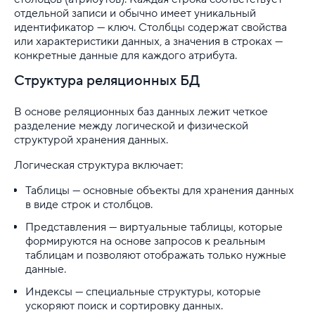
отдельной записи и обычно имеет уникальный
идентификатор — ключ. Столбцы содержат свойства
...
или характеристики данных, а значения в строках —
конкретные данные для каждого атрибута.
Развертываем Hyper-V Server 2019. Руководство д
Структура реляционных БД
Расширенная защита от DDoS
В основе реляционных баз данных лежит четкое
Резервирование и восстановление БД в облачной 
разделение между логической и физической
структурой хранения данных.
Реляционные базы данных: что это и для чего
Логическая структура включает:
Руководство по Git push
Таблицы — основные объекты для хранения данных
в виде строк и столбцов.
Руководство по GraphQL для начинающих
Представления — виртуальные таблицы, которые
формируются на основе запросов к реальным
Руководство по MSSQL для новичков
таблицам и позволяют отображать только нужные
данные.
Системы управления базами данных: что такое СУБ
Индексы — специальные структуры, которые
ускоряют поиск и сортировку данных.
Стратегия резервного копирования в облаке: как н