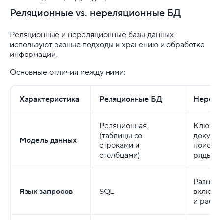
Реляционные vs. нереляционные БД
Реляционные и нереляционные базы данных
используют разные подходы к хранению и обработке
информации.
Основные отличия между ними:
Характеристика
Реляционные БД
Нерел
Реляционная
Ключ-з
(таблицы со
докуме
Модель данных
строками и
поиско
столбцами)
ряды
Разноо
Язык запросов
SQL
включа
и расш