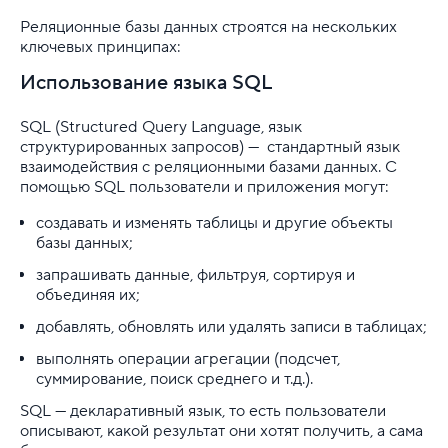
Что означает ошибка «CSRF токен истек»
Реляционные базы данных строятся на нескольких
ключевых принципах:
Что стоит знать о Kubernetes
Использование языка SQL
Что такое API: как работает, виды и типы API
SQL (Structured Query Language, язык
структурированных запросов) — стандартный язык
Что такое DDoS-атака и как она может навредить в
взаимодействия с реляционными базами данных. С
помощью SQL пользователи и приложения могут:
Что такое Nginx
создавать и изменять таблицы и другие объекты
базы данных;
Что такое NSLOOKUP и как ей пользоваться
запрашивать данные, фильтруя, сортируя и
...
объединяя их;
добавлять, обновлять или удалять записи в таблицах;
Хостинг для начинающих
выполнять операции агрегации (подсчет,
суммирование, поиск среднего и т.д.).
SQL — декларативный язык, то есть пользователи
описывают, какой результат они хотят получить, а сама