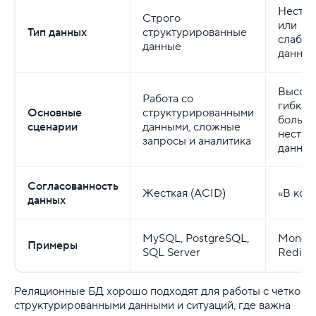
Нестру
Строго
или
Тип данных
структурированные
слабос
данные
данны
Высока
Работа со
гибкая
Основные
структурированными
больши
сценарии
данными, сложные
нестру
запросы и аналитика
данных
Согласованность
Жесткая (ACID)
«В кон
данных
MySQL, PostgreSQL,
MongoD
Примеры
SQL Server
Redis,
Реляционные БД хорошо подходят для работы с четко
структурированными данными и ситуаций, где важна