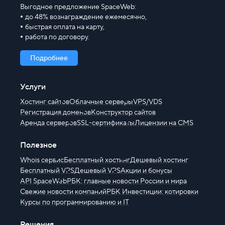
Выгодное предложение SpaceWeb:
до 48% вознаграждение ежемесячно,
быстрая оплата на карту,
работа по договору.
Подробнее
Услуги
Хостинг сайтов
Облачные серверы
VPS/VDS
Регистрация доменов
Конструктор сайтов
Аренда серверов
SSL-сертификаты
Лицензии на CMS
Полезное
Whois сервис
Бесплатный хостинг
Дешевый хостинг
Бесплатный VPS
Дешевый VPS
Акции и бонусы
API SpaceWeb
РБК: главные новости России и мира
Свежие новости компаний
РБК Инвестиции: котировки
Курсы по программированию и IT
Решения