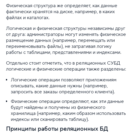
Физическая структура же определяет, как данные
Структура и типы файловых систем в Linux
фактически хранятся на диске, например, в каких
файлах и каталогах.
Управление конфигурациями серверов в облаке
Логическая и физическая структуры независимы друг
от друга: администраторы могут изменять физическое
Управление пользователями и правами доступа в Li
размещение данных (например, перемещать или
переименовывать файлы), не затрагивая логику
Установка KVM на Astra Linux
работы с таблицами, представлениями и индексами.
Установка Zabbix на Ubuntu и Debian
Отдельно стоит отметить, что в реляционных СУБД
логические и физические операции также разделены:
Установка и настройка Apache Kafka
Логические операции позволяют приложениям
описывать, какие данные нужны (например,
Установка и настройка Prometheus на Ubuntu 24.04
запросить все заказы определенного клиента).
Физические операции определяют, как эти данные
Файл hosts на macOS
будут найдены и получены из физического
хранилища (например, каким образом использовать
Файл hosts: где находится и как его изменить
индексы или сканировать таблицу).
Харденинг: как сделать сервер устойчивее к атака
Принципы работы реляционных БД