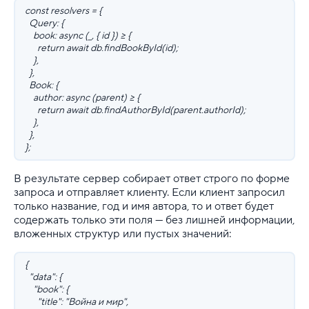
const resolvers = {
Query: {
book: async (_, { id }) => {
return await db.findBookById(id);
},
},
Book: {
author: async (parent) => {
return await db.findAuthorById(parent.authorId);
},
},
};
В результате сервер собирает ответ строго по форме
запроса и отправляет клиенту. Если клиент запросил
только название, год и имя автора, то и ответ будет
содержать только эти поля — без лишней информации,
вложенных структур или пустых значений:
{
"data": {
"book": {
"title": "Война и мир",