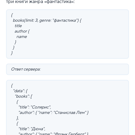
три книги жанра «фантастика»:
{
books(limit: 3, genre: "фантастика") {
title
author {
name
}
}
}
Ответ сервера:
{
"data": {
"books": [
{
"title": "Солярис",
"author": { "name": "Станислав Лем" }
},
{
"title": "Дюна",
"author": { "name": "Фрэнк Герберт" }