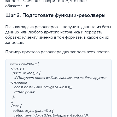
запросы. Символ ! говорит о том, что поле
обязательно.
Шаг 2. Подготовьте функции-резолверы
Главная задача резолверов — получить данные из базы
данных или любого другого источника и передать
обратно клиенту именно в том формате, в каком он их
запросил.
Пример простого резолвера для запроса всех постов:
const resolvers = {
Query: {
posts: async () => {
// Получаем посты из базы данных или любого другого
источника
const posts = await db.getAllPosts();
return posts;
},
},
Post: {
author: async (parent) => {
return await db.getUserById(parent.authorId);