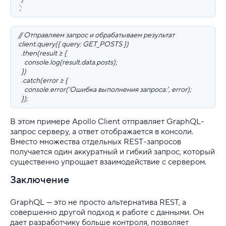
`;
// Отправляем запрос и обрабатываем результат
client.query({ query: GET_POSTS })
.then(result => {
console.log(result.data.posts);
})
.catch(error => {
console.error('Ошибка выполнения запроса:', error);
});
В этом примере Apollo Client отправляет GraphQL-
запрос серверу, а ответ отображается в консоли.
Вместо множества отдельных REST-запросов
получается один аккуратный и гибкий запрос, который
существенно упрощает взаимодействие с сервером.
Заключение
GraphQL — это не просто альтернатива REST, а
совершенно другой подход к работе с данными. Он
дает разработчику больше контроля, позволяет