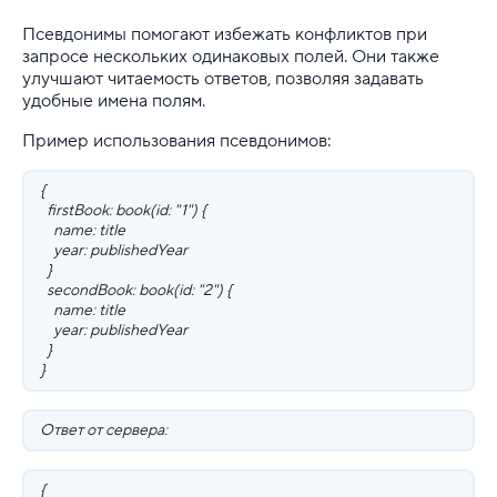
Псевдонимы помогают избежать конфликтов при
запросе нескольких одинаковых полей. Они также
улучшают читаемость ответов, позволяя задавать
удобные имена полям.
Пример использования псевдонимов:
{
firstBook: book(id: "1") {
name: title
year: publishedYear
}
secondBook: book(id: "2") {
name: title
year: publishedYear
}
}
Ответ от сервера:
{