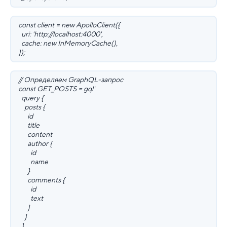
const client = new ApolloClient({
uri: 'http://localhost:4000',
cache: new InMemoryCache(),
});
// Определяем GraphQL-запрос
const GET_POSTS = gql`
query {
posts {
id
title
content
author {
id
name
}
comments {
id
text
}
}
}