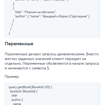
},
{
"title": "Пикник на обочине",
"author": { "name": "Аркадий и Борис Стругацкие" }
}
]
}
}
Переменные
Переменные делают запросы динамическими. Вместо
жестко заданных значений клиент передает их
отдельно. Переменные объявляются в начале запроса
и начинаются с символа $.
Пример:
query getBook($bookId: ID!) {
book(id: $bookId) {
title
author {
name