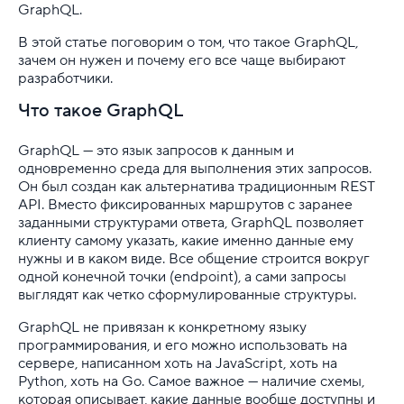
GraphQL.
...
В этой статье поговорим о том, что такое GraphQL,
зачем он нужен и почему его все чаще выбирают
Резервирование и восстановление БД в облачной 
разработчики.
Что такое GraphQL
Реляционные базы данных: что это и для чего
GraphQL — это язык запросов к данным и
Руководство по Git push
одновременно среда для выполнения этих запросов.
Он был создан как альтернатива традиционным REST
Руководство по GraphQL для начинающих
API. Вместо фиксированных маршрутов с заранее
заданными структурами ответа, GraphQL позволяет
Руководство по MSSQL для новичков
клиенту самому указать, какие именно данные ему
нужны и в каком виде. Все общение строится вокруг
Системы управления базами данных: что такое СУБ
одной конечной точки (endpoint), а сами запросы
выглядят как четко сформулированные структуры.
Стратегия резервного копирования в облаке: как н
GraphQL не привязан к конкретному языку
программирования, и его можно использовать на
Структура и типы файловых систем в Linux
сервере, написанном хоть на JavaScript, хоть на
Python, хоть на Go. Самое важное — наличие схемы,
Управление конфигурациями серверов в облаке
которая описывает, какие данные вообще доступны и