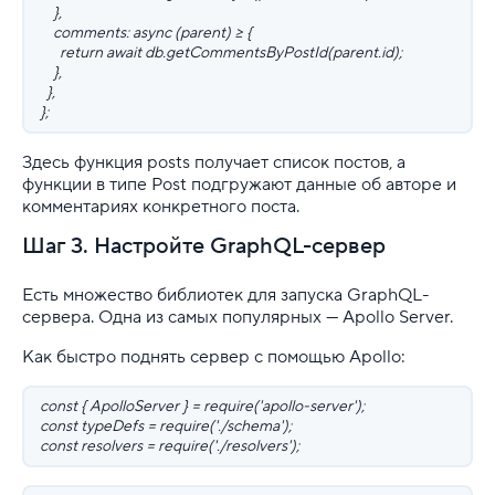
},
comments: async (parent) => {
return await db.getCommentsByPostId(parent.id);
},
},
};
Здесь функция posts получает список постов, а
функции в типе Post подгружают данные об авторе и
комментариях конкретного поста.
Шаг 3. Настройте GraphQL-сервер
Есть множество библиотек для запуска GraphQL-
сервера. Одна из самых популярных — Apollo Server.
Как быстро поднять сервер с помощью Apollo:
const { ApolloServer } = require('apollo-server');
const typeDefs = require('./schema');
const resolvers = require('./resolvers');