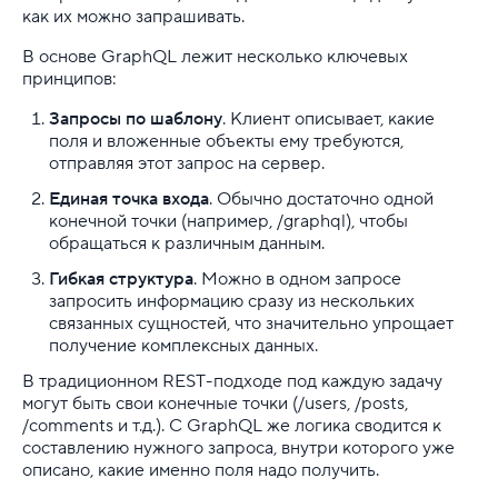
как их можно запрашивать.
Управление пользователями и правами доступа в Li
В основе GraphQL лежит несколько ключевых
принципов:
Установка KVM на Astra Linux
Запросы по шаблону
. Клиент описывает, какие
Установка Zabbix на Ubuntu и Debian
поля и вложенные объекты ему требуются,
отправляя этот запрос на сервер.
Установка и настройка Apache Kafka
Единая точка входа
. Обычно достаточно одной
конечной точки (например, /graphql), чтобы
Установка и настройка Prometheus на Ubuntu 24.04
обращаться к различным данным.
Гибкая структура
Файл hosts на macOS
. Можно в одном запросе
запросить информацию сразу из нескольких
связанных сущностей, что значительно упрощает
Файл hosts: где находится и как его изменить
получение комплексных данных.
Харденинг: как сделать сервер устойчивее к атака
В традиционном REST-подходе под каждую задачу
могут быть свои конечные точки (/users, /posts,
/comments и т.д.). С GraphQL же логика сводится к
Что означает ошибка «CSRF токен истек»
составлению нужного запроса, внутри которого уже
описано, какие именно поля надо получить.
Что стоит знать о Kubernetes