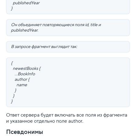
publishedYear
}
Он объединяет повторяющиеся поля id, title и
publishedYear.
В запросе фрагмент выглядит так:
{
newestBooks {
...BookInfo
author {
name
}
}
}
Ответ сервера будет включать все поля из фрагмента
и указанное отдельно поле author.
Псевдонимы