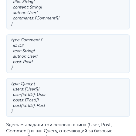
title: String!
content: String!
author: User!
comments: [Comment!]!
}
type Comment {
id: ID!
text: String!
author: User!
post: Post!
}
type Query {
users: [User!]!
user(id: ID!): User
posts: [Post!]!
post(id: ID!): Post
}
Здесь мы задали три основных типа (User, Post,
Comment) и тип Query, отвечающий за базовые