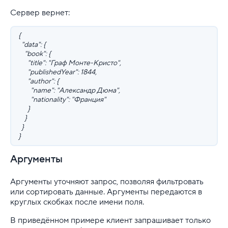
Сервер вернет:
{
"data": {
"book": {
"title": "Граф Монте-Кристо",
"publishedYear": 1844,
"author": {
"name": "Александр Дюма",
"nationality": "Франция"
}
}
}
}
Аргументы
Аргументы уточняют запрос, позволяя фильтровать
или сортировать данные. Аргументы передаются в
круглых скобках после имени поля.
В приведённом примере клиент запрашивает только