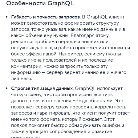
Особенности GraphQL
Что такое API: как работает, виды и типы API
Гибкость и точность запросов
. В GraphQL клиент
Что такое DDoS-атака и как она может навредить в
может самостоятельно формировать структуру
запроса, точно указывая, какие именно данные и в
Что такое Nginx
каком объеме ему нужны. Благодаря этому
решается проблема передачи лишних или
ненужных данных, и работа приложения становится
Что такое NSLOOKUP и как ей пользоваться
более эффективной. Например, если ему нужны
только имена пользователей и их последние
Что такое VLAN
комментарии, можно запросить только эту
информацию — сервер вернет именно ее и ничего
Что такое дата-центр (ЦОД): виды, типы, как выбр
лишнего.
Строгая типизация данных
...
. GraphQL использует
четкую схему, в которой прописаны все типы
данных, поля и отношения между объектами. Это
Хостинг для начинающих
позволяет серверу сразу проверять корректность
запросов и гарантировать, что клиент получит ответ
именно того формата, который ожидает. Этот
подход помогает быстро обнаруживать ошибки, а
также упрощает сопровождение и развитие
приложения.