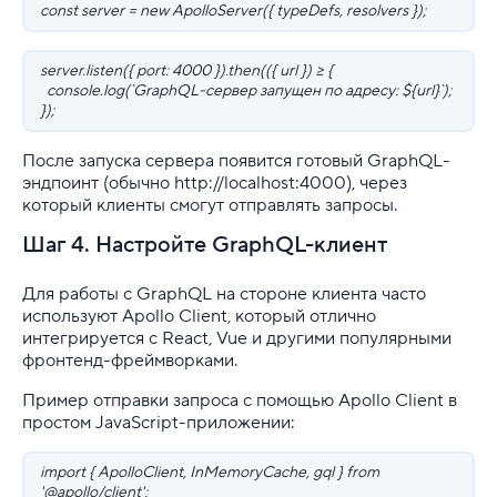
const server = new ApolloServer({ typeDefs, resolvers });
server.listen({ port: 4000 }).then(({ url }) => {
console.log(`GraphQL-сервер запущен по адресу: ${url}`);
});
После запуска сервера появится готовый GraphQL-
эндпоинт (обычно http://localhost:4000), через
который клиенты смогут отправлять запросы.
Шаг 4. Настройте GraphQL-клиент
Для работы с GraphQL на стороне клиента часто
используют Apollo Client, который отлично
интегрируется с React, Vue и другими популярными
фронтенд-фреймворками.
Пример отправки запроса с помощью Apollo Client в
простом JavaScript-приложении:
import { ApolloClient, InMemoryCache, gql } from
'@apollo/client';