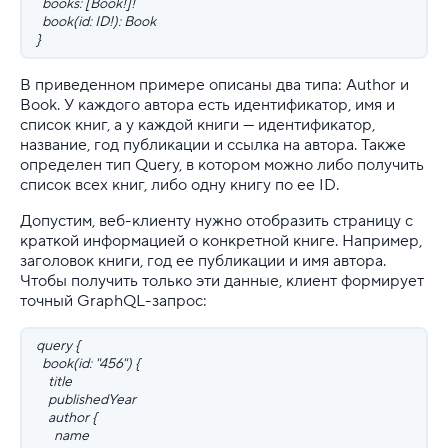
books: [Book!]!
book(id: ID!): Book
}
В приведенном примере описаны два типа: Author и
Book. У каждого автора есть идентификатор, имя и
список книг, а у каждой книги — идентификатор,
название, год публикации и ссылка на автора. Также
определен тип Query, в котором можно либо получить
список всех книг, либо одну книгу по ее ID.
Допустим, веб-клиенту нужно отобразить страницу с
краткой информацией о конкретной книге. Например,
заголовок книги, год ее публикации и имя автора.
Чтобы получить только эти данные, клиент формирует
точный GraphQL-запрос:
query {
book(id: "456") {
title
publishedYear
author {
name