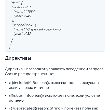
"data": {
"firstBook": {
"name": "1984",
"year": 1949
},
"secondBook": {
"name": "О дивный новый мир",
"year": 1932
}
}
}
Директивы
Директивы позволяют управлять поведением запроса.
Самые распространенные:
«@include(if: Boolean)» включает поле в результат,
если условие истинно;
«@skip(if: Boolean)» исключает поле, если условие
истинно;
«@deprecated(reason: String)» помечает поле как