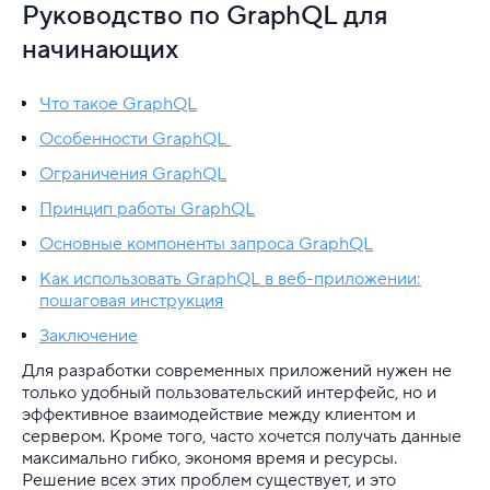
VDS
Руководство по GraphQL для
начинающих
Облачная платформа
Почта
Что такое GraphQL
Особенности GraphQL
Партнерская программа
Ограничения GraphQL
Конструктор сайта
Принцип работы GraphQL
Основные компоненты запроса GraphQL
SSL
Как использовать GraphQL в веб-приложении:
Реклама и продвижение
пошаговая инструкция
Заключение
Для разработки
Для разработки современных приложений нужен не
Выделенные серверы
только удобный пользовательский интерфейс, но и
эффективное взаимодействие между клиентом и
сервером. Кроме того, часто хочется получать данные
Правила оказания услуг и ограничения
максимально гибко, экономя время и ресурсы.
Решение всех этих проблем существует, и это
Полезная информация