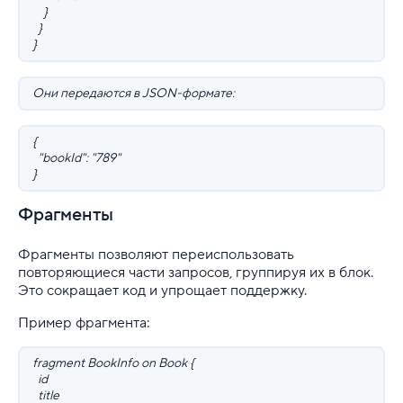
}
}
}
Они передаются в JSON-формате:
{
"bookId": "789"
}
Фрагменты
Фрагменты позволяют переиспользовать
повторяющиеся части запросов, группируя их в блок.
Это сокращает код и упрощает поддержку.
Пример фрагмента:
fragment BookInfo on Book {
id
title