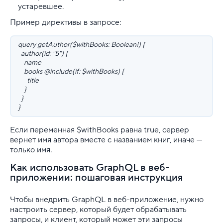
устаревшее.
Пример директивы в запросе:
query getAuthor($withBooks: Boolean!) {
author(id: "5") {
name
books @include(if: $withBooks) {
title
}
}
}
Если переменная $withBooks равна true, сервер
вернет имя автора вместе с названием книг, иначе —
только имя.
Как использовать GraphQL в веб-
приложении: пошаговая инструкция
Чтобы внедрить GraphQL в веб-приложение, нужно
настроить сервер, который будет обрабатывать
запросы, и клиент, который может эти запросы