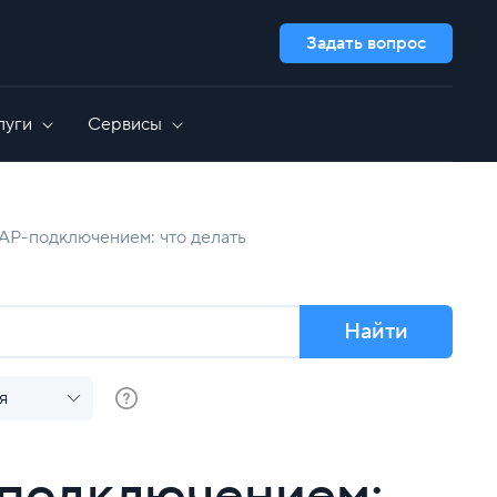
Задать вопрос
луги
Сервисы
Дополнительно
GameAP
Выделенные серверы для 1C
AP-подключением: что делать
сть
Nextcloud
Администрирование серверов
OpenCart
GitLab
Все приложения
Найти
я
подключением: