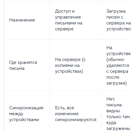
Доступ и
Загрузка
управление
писем с
Назначение
письмами на
сервера на
сервере
устройство
На
устройстве
На сервере (с
(обычно
Где хранятся
копиями на
удаляются
письма
устройствах)
с сервера
после
загрузки)
Нет,
письма
Синхронизация
Есть, все
видны
между
изменения
только там,
устройствами
синхронизируются
куда
загружены