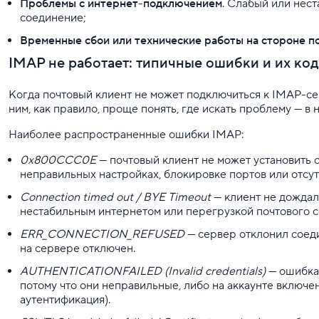
Проблемы с интернет-подключением
. Слабый или нес
соединение;
Временные сбои или технические работы на стороне п
IMAP не работает: типичные ошибки и их ко
Когда почтовый клиент не может подключиться к IMAP-се
ним, как правило, проще понять, где искать проблему — в 
Наиболее распространенные ошибки IMAP:
0x800CCC0E
— почтовый клиент не может установить 
неправильных настройках, блокировке портов или отсутс
Connection timed out / BYE Timeout
— клиент не дождалс
нестабильным интернетом или перегрузкой почтового с
ERR_CONNECTION_REFUSED
— сервер отклонил соед
на сервере отключен.
AUTHENTICATIONFAILED (Invalid credentials)
— ошибка
потому что они неправильные, либо на аккаунте включе
аутентификация).