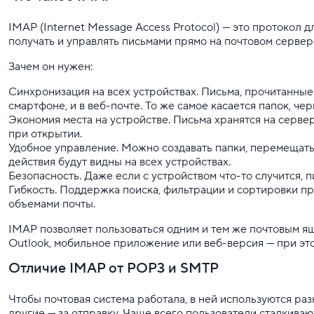
IMAP (Internet Message Access Protocol) — это протокол 
получать и управлять письмами прямо на почтовом сервер
Зачем он нужен:
Синхронизация на всех устройствах. Письма, прочитанные
смартфоне, и в веб-почте. То же самое касается папок, ч
Экономия места на устройстве. Письма хранятся на сервер
при открытии.
Удобное управление. Можно создавать папки, перемещать
действия будут видны на всех устройствах.
Безопасность. Даже если с устройством что-то случится, п
Гибкость. Поддержка поиска, фильтрации и сортировки п
объемами почты.
IMAP позволяет пользоваться одним и тем же почтовым ящи
Outlook, мобильное приложение или веб-версия — при эт
Отличие IMAP от POP3 и SMTP
Чтобы почтовая система работала, в ней используются ра
другие — за отправку. Чаще всего пользователи сталкиваю