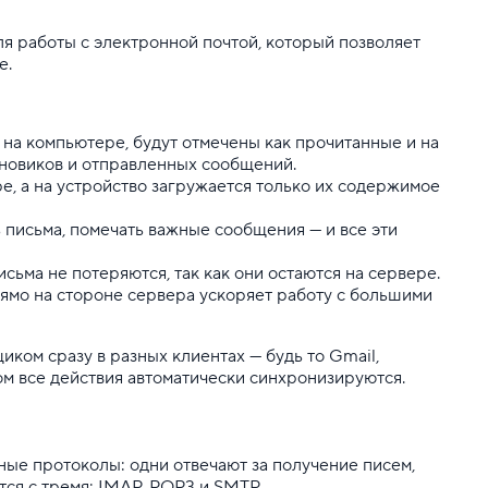
для работы с электронной почтой, который позволяет
е.
 на компьютере, будут отмечены как прочитанные и на
ерновиков и отправленных сообщений.
е, а на устройство загружается только их содержимое
 письма, помечать важные сообщения — и все эти
исьма не потеряются, так как они остаются на сервере.
рямо на стороне сервера ускоряет работу с большими
ком сразу в разных клиентах — будь то Gmail,
ом все действия автоматически синхронизируются.
зные протоколы: одни отвечают за получение писем,
тся с тремя: IMAP, POP3 и SMTP.