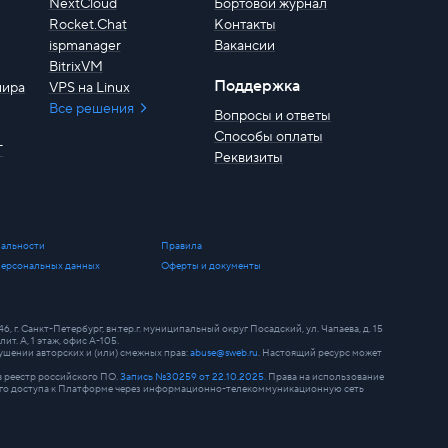
NextCloud
Бортовой журнал
Rocket.Chat
Контакты
ispmanager
Вакансии
BitrixVM
Поддержка
мира
VPS на Linux
Все решения
Вопросы и ответы
Способы оплаты
T
Реквизиты
альности
Правила
персональных данных
Оферты и документы
. Санкт-Петербург, вн.тер.г. муниципальный округ Посадский, ул. Чапаева, д. 15
лит. А, 1 этаж, офис А-105.
шении авторских и (или) смежных прав:
abuse@sweb.ru
. Настоящий ресурс может
 реестр российского ПО.
Запись №30259 от 22.10.2025.
Права на использование
нного доступа к Платформе через информационно-телекоммуникационную сеть