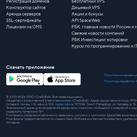
Регистрация доменов
Бесплатный VPS
Конструктор сайтов
Дешевый VPS
Аренда серверов
Акции и бонусы
SSL-сертификаты
API SpaceWeb
Лицензии на CMS
РБК: главные новости России и 
Свежие новости компаний
РБК Инвестиции: котировки
Курсы по программированию и I
Скачать приложение
Политика конфиденци
Политика обработки 
© 2001-2026 ООО «СпейсВэб» Все права защищены.
Общество с ограниченной ответственностью «СпейсВэб». Адрес юридического лица: 197046, г
литера А, помещ. 1-Н, офис А-105.
Адрес офиса
: 197046, Санкт-Петербург, ул. Чапаева, д. 15, 
Электронный адрес для направления юридически значимых сообщений и заявлений о нару
содержать материалы 18+.
Платформа управления облачными сервисами, услугами и хостингом SpaceWeb включена в
Платформы предоставляются по модели SaaS (Software as a Service) посредством удале
Интернет.