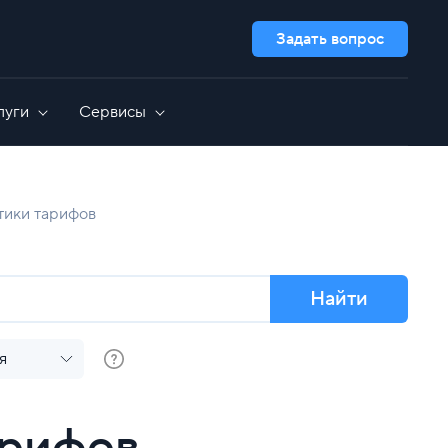
Задать вопрос
луги
Сервисы
Дополнительно
GameAP
Выделенные серверы для 1C
тики тарифов
сть
Nextcloud
Администрирование серверов
OpenCart
GitLab
Все приложения
Найти
я
арифов