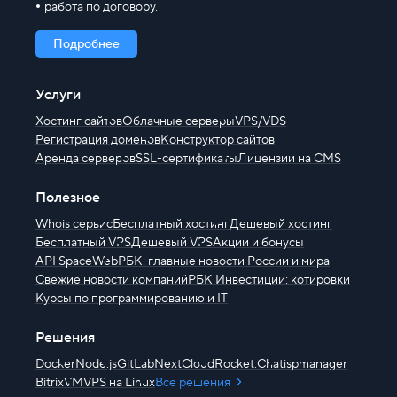
работа по договору.
Подробнее
Услуги
Хостинг сайтов
Облачные серверы
VPS/VDS
Регистрация доменов
Конструктор сайтов
Аренда серверов
SSL-сертификаты
Лицензии на CMS
Полезное
Whois сервис
Бесплатный хостинг
Дешевый хостинг
Бесплатный VPS
Дешевый VPS
Акции и бонусы
API SpaceWeb
РБК: главные новости России и мира
Свежие новости компаний
РБК Инвестиции: котировки
Курсы по программированию и IT
Решения
Docker
Node.js
GitLab
NextCloud
Rocket.Chat
ispmanager
BitrixVM
VPS на Linux
Все решения