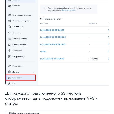
Управление доступом к VPS
Объектное хранилище S3
Инструкция по управлению DBAAS
Подключение S3 в WordPress
Kubernetes в облаке (KaaS)
Управление SSH-ключами
Тестовый период на облачных сервисах
Serverless (бета)
Для каждого подключенного SSH-ключа
отображается дата подключения, название VPS и
Почта
статус:
Партнерская программа