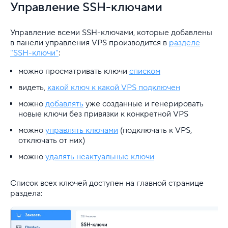
VDS
Управление SSH-ключами
Облачная платформа
Управление всеми SSH-ключами, которые добавлены
в панели управления VPS производится в
разделе
L7 защита от DDoS на VDS
"SSH-ключи"
:
Клонирование услуги VDS
можно просматривать ключи
списком
видеть,
какой ключ к какой VPS подключен
Настройка доступа к серверу по ssh-ключу
можно
добавлять
уже созданные и генерировать
Плавающие IP-адреса для VPS
новые ключи без привязки к конкретной VPS
можно
управлять ключами
(подключать к VPS,
Балансировщик нагрузки (Load Balancer)
отключать от них)
можно
удалять неактуальные ключи
Облачные бэкапы
Мониторинг
Список всех ключей доступен на главной странице
раздела:
Управляемые базы данных (DBaaS)
Порядок списания средств с аккаунта VPS