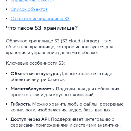
Список объектов
Управление доступом к VPS
Отключение хранилища S3
Объектное хранилище S3
Что такое S3-хранилище?
Инструкция по управлению DBAAS
Облачное хранилище S3 (S3 cloud storage) — это
объектное хранилище, которое используется для
Подключение S3 в WordPress
хранения и управления данными в облаке.
Kubernetes в облаке (KaaS)
Ключевые особенности S3:
Объектная структура
. Данные хранятся в виде
Управление SSH-ключами
объектов внутри бакетов;
Тестовый период на облачных сервисах
Масштабируемость
. Подходит как для небольших
проектов, так и для крупных компаний;
Serverless (бета)
Гибкость
. Можно хранить любые файлы: резервные
копии, логи, изображения, видео, базы данных;
Почта
Доступ через API
. Поддерживает интеграцию с
сервисами, приложениями и системами аналитики.
Партнерская программа