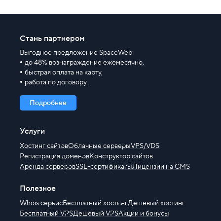
Стань партнером
Выгодное предложение SpaceWeb:
до 48% вознаграждение ежемесячно,
быстрая оплата на карту,
работа по договору.
Подробнее
Услуги
Хостинг сайтов
Облачные серверы
VPS/VDS
Регистрация доменов
Конструктор сайтов
Аренда серверов
SSL-сертификаты
Лицензии на CMS
Полезное
Whois сервис
Бесплатный хостинг
Дешевый хостинг
Бесплатный VPS
Дешевый VPS
Акции и бонусы