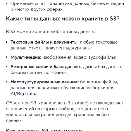
Применяется в IT, аналитике данных, бизнесе, медиа
Конструктор сайта
и многих других сферах.
Какие типы данных можно хранить в S3?
SSL
В S3 можно хранить любые типы данных:
Реклама и продвижение
Текстовые файлы и документы:
любые текстовые
Для разработки
данные, отчеты, документы, журналы;
Мультимедиа
: изображения, видео, аудиофайлы;
Выделенные серверы
Резервные копии и базы данных:
дампы баз данных,
бэкапы систем, лог-файлы;
Правила оказания услуг и ограничения
Неструктурированные данные:
бинарные файлы,
Полезная информация
данные для аналитики, обучающие выборки для
AI/Big Data.
Хостинг для начинающих
Объектное S3-хранилище (s3 storage) не накладывает
ограничений на формат файлов, что делает его
универсальным решением для хранения любых
данных.
Как заказать S3-хранилище