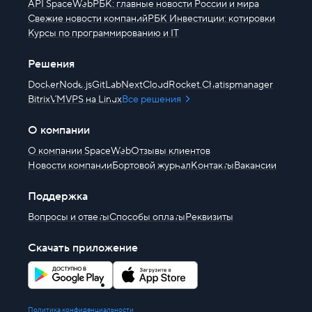
API SpaceWeb
РБК: главные новости России и мира
Свежие новости компаний
РБК Инвестиции: котировки
Курсы по программированию и IT
Решения
Docker
Node.js
GitLab
NextCloud
Rocket.Chat
ispmanager
BitrixVM
VPS на Linux
Все решения
О компании
О компании SpaceWeb
Отзывы клиентов
Новости компании
Бортовой журнал
Контакты
Вакансии
Поддержка
Вопросы и ответы
Способы оплаты
Реквизиты
Скачать приложение
Политика конфиденциальности