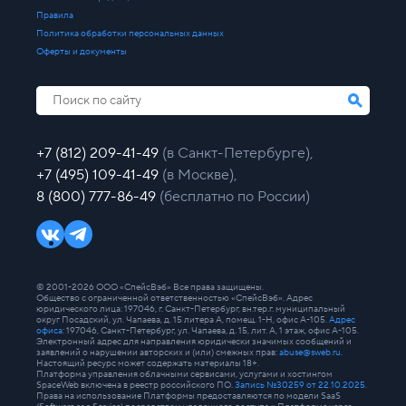
Правила
Политика обработки персональных данных
Оферты и документы
+7 (812) 209-41-49
(в Санкт-Петербурге),
+7 (495) 109-41-49
(в Москве),
8 (800) 777-86-49
(бесплатно по России)
© 2001-2026 ООО «СпейсВэб» Все права защищены.
Общество с ограниченной ответственностью «СпейсВэб». Адрес
юридического лица: 197046, г. Санкт-Петербург, вн.тер.г. муниципальный
округ Посадский, ул. Чапаева, д. 15 литера А, помещ. 1-Н, офис А-105.
Адрес
офиса
: 197046, Санкт-Петербург, ул. Чапаева, д. 15, лит. А, 1 этаж, офис А-105.
Электронный адрес для направления юридически значимых сообщений и
заявлений о нарушении авторских и (или) смежных прав:
abuse@sweb.ru
.
Настоящий ресурс может содержать материалы 18+.
Платформа управления облачными сервисами, услугами и хостингом
SpaceWeb включена в реестр российского ПО.
Запись №30259 от 22.10.2025.
Права на использование Платформы предоставляются по модели SaaS