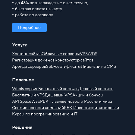
до 48% вознаграждение ежемесячно,
быстрая оплата на карту,
работа по договору.
Подробнее
Услуги
Хостинг сайтов
Облачные серверы
VPS/VDS
Регистрация доменов
Конструктор сайтов
Аренда серверов
SSL-сертификаты
Лицензии на CMS
Полезное
Whois сервис
Бесплатный хостинг
Дешевый хостинг
Бесплатный VPS
Дешевый VPS
Акции и бонусы
API SpaceWeb
РБК: главные новости России и мира
Свежие новости компаний
РБК Инвестиции: котировки
Курсы по программированию и IT
Решения