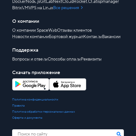
Docker
Node.js
GitLab
NextCloud
Rocket.Chat
ispmanager
BitrixVM
VPS на Linux
Все решения
О компании
О компании SpaceWeb
Отзывы клиентов
Новости компании
Бортовой журнал
Контакты
Вакансии
Поддержка
Вопросы и ответы
Способы оплаты
Реквизиты
Скачать приложение
Политика конфиденциальности
Правила
Политика обработки персональных данных
Оферты и документы