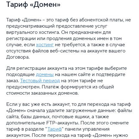
Тариф «Домен»
Тариф «Домен»
Характеристики Мощного хостинга
Тариф «Домен» – это тариф без абонентской платы, не
предусматривающий предоставление услуг
Характеристики Почтового хостинга
виртуального хостинга. Он предназначен для
регистрации или продления доменных имен в том
Характеристики тарифа Бесплатный
случае, если
хостинг
не требуется, а также в случае
отсутствия файлов веб-системы на аккаунте вашего
Характеристики тарифов 1С-Битрикс
Договора.
Для регистрации аккаунта на этом тарифе выберите
Характеристики тарифов UMI.CMS
подходящие
домены
на нашем сайте и подтвердите
заказ.
Тестовый период
на этом тарифе не
Характеристики тарифов Галактика
предусмотрен. Платёж формируется из общей
стоимости заказанных доменов.
Характеристики тарифов для Joomla
Если у вас уже есть аккаунт, то для перехода на тариф
Характеристики тарифов для Wordpress
«Домен» сначала удалите загруженные данные: файлы
сайта, базы данных, почтовые ящики, а также
дополнительные FTP-аккаунты. После этого смените
Характеристики хостинга
тариф в разделе "
Тариф
" панели управления
аккаунтом. После перехода на тариф «Домен» нужно
Хостинговые бонусы