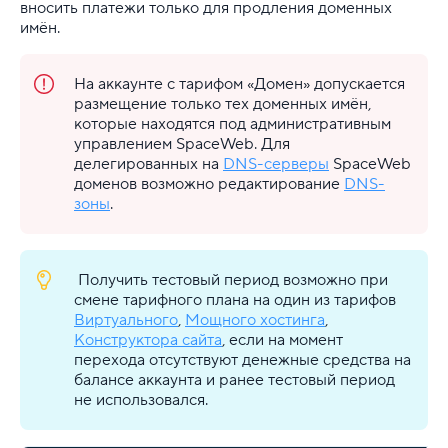
вносить платежи только для продления доменных
имён.
Аккаунт
Финансы и документы
На аккаунте с тарифом «Домен» допускается
размещение только тех доменных имён,
которые находятся под административным
Домены
управлением SpaceWeb. Для
делегированных на
DNS-серверы
SpaceWeb
Хостинг
доменов возможно редактирование
DNS-
зоны
.
VDS
Облачная платформа
Получить тестовый период возможно при
смене тарифного плана на один из тарифов
Почта
Виртуального
,
Мощного хостинга
,
Конструктора сайта
, если на момент
Партнерская программа
перехода отсутствуют денежные средства на
балансе аккаунта и ранее тестовый период
Конструктор сайта
не использовался.
SSL