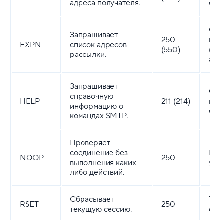
адреса получателя.
су
Сп
Запрашивает
250
пр
EXPN
список адресов
(550)
(О
рассылки.
ад
Запрашивает
Си
справочную
HELP
211 (214)
ин
информацию о
сп
командах SMTP.
Проверяет
соединение без
Ко
NOOP
250
выполнения каких-
ус
либо действий.
Сбрасывает
Те
RSET
250
текущую сессию.
сб