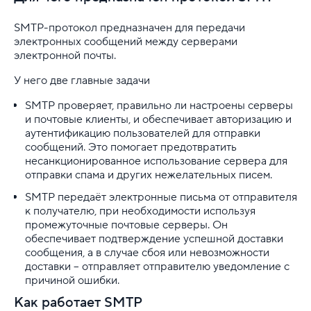
Как сделать корпоративную почту
SMTP-протокол предназначен для передачи
электронных сообщений между серверами
электронной почты.
Как узнать пароль от электронной почты
У него две главные задачи
Настройка SMTP на сайте
SMTP проверяет, правильно ли настроены серверы
Настройка SPF-фильтрации
и почтовые клиенты, и обеспечивает авторизацию и
аутентификацию пользователей для отправки
сообщений. Это помогает предотвратить
Настройка почтовых клиентов
несанкционированное использование сервера для
отправки спама и других нежелательных писем.
Ограничения на использование почтового сервиса
SMTP передаёт электронные письма от отправителя
Ошибка "Authorization required. Sender address mus
к получателю, при необходимости используя
промежуточные почтовые серверы. Он
обеспечивает подтверждение успешной доставки
Перенос содержимого почтовых ящиков с другого 
сообщения, а в случае сбоя или невозможности
доставки – отправляет отправителю уведомление с
Подключение Яндекc.Почты на домене
причиной ошибки.
Как работает SMTP
Работа с webmail.sweb.ru