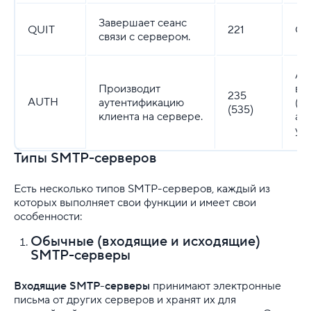
Завершает сеанс
QUIT
221
Со
связи с сервером.
Ау
Производит
вы
235
AUTH
аутентификацию
(О
(535)
клиента на сервере.
ау
уд
Типы SMTP-серверов
Есть несколько типов SMTP-серверов, каждый из
которых выполняет свои функции и имеет свои
особенности:
Обычные (входящие и исходящие)
SMTP-серверы
Входящие SMTP-серверы
принимают электронные
письма от других серверов и хранят их для