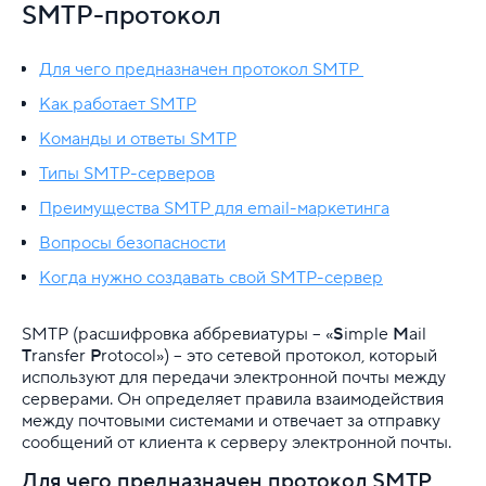
VDS
SMTP-протокол
Облачная платформа
Для чего предназначен протокол SMTP
Почта
Как работает SMTP
Команды и ответы SMTP
DKIM-подпись
Типы SMTP-серверов
DNS для почтового сервера: MX, SPF, DKIM, DMAR
Преимущества SMTP для email-маркетинга
PTR-запись и ее использование
Вопросы безопасности
Когда нужно создавать свой SMTP-сервер
SMTP-протокол
SMTP (расшифровка аббревиатуры – «
S
imple
M
ail
SPF-запись и её настройка
T
ransfer
P
rotocol») – это сетевой протокол, который
используют для передачи электронной почты между
Антиспам
серверами. Он определяет правила взаимодействия
между почтовыми системами и отвечает за отправку
В чём различия между протоколами POP3 и IMAP?
сообщений от клиента к серверу электронной почты.
Для чего предназначен протокол SMTP
Где найти технические заголовки писем