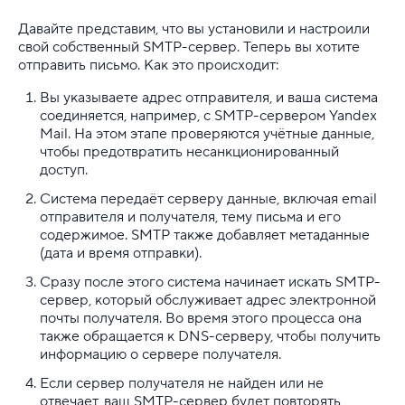
Создание и настройка почты
Давайте представим, что вы установили и настроили
свой собственный SMTP-сервер. Теперь вы хотите
отправить письмо. Как это происходит:
Что такое SMTP-сервер
Вы указываете адрес отправителя, и ваша система
Партнерская программа
соединяется, например, с SMTP-сервером Yandex
Mail. На этом этапе проверяются учётные данные,
Конструктор сайта
чтобы предотвратить несанкционированный
доступ.
SSL
Система передаёт серверу данные, включая email
отправителя и получателя, тему письма и его
Реклама и продвижение
содержимое. SMTP также добавляет метаданные
(дата и время отправки).
Для разработки
Сразу после этого система начинает искать SMTP-
сервер, который обслуживает адрес электронной
Выделенные серверы
почты получателя. Во время этого процесса она
также обращается к DNS-серверу, чтобы получить
Правила оказания услуг и ограничения
информацию о сервере получателя.
Если сервер получателя не найден или не
Полезная информация
отвечает, ваш SMTP-сервер будет повторять