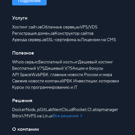
Подробнее
Услуги
Хостинг сайтов
Облачные серверы
VPS/VDS
Регистрация доменов
Конструктор сайтов
Аренда серверов
SSL-сертификаты
Лицензии на CMS
Полезное
Whois сервис
Бесплатный хостинг
Дешевый хостинг
Бесплатный VPS
Дешевый VPS
Акции и бонусы
API SpaceWeb
РБК: главные новости России и мира
Свежие новости компаний
РБК Инвестиции: котировки
Курсы по программированию и IT
Решения
Docker
Node.js
GitLab
NextCloud
Rocket.Chat
ispmanager
BitrixVM
VPS на Linux
Все решения
О компании