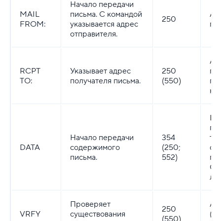
Начало передачи
MAIL
письма. С командой
Ад
250
FROM:
указывается адрес
пр
отправителя.
Ад
RCPT
Указывает адрес
250
пр
TO:
получателя письма.
(550)
по
не
Вв
пи
Начало передачи
354
то
DATA
содержимого
(250;
ст
письма.
552)
пр
Ош
ли
Проверяет
Ад
250
VRFY
существования
(О
(550)