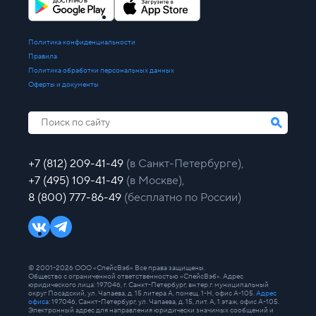
Политика конфиденциальности
Правила
Политика обработки персональных данных
Оферты и документы
+7 (812) 209-41-49
(в Санкт-Петербурге),
+7 (495) 109-41-49
(в Москве),
8 (800) 777-86-49
(бесплатно по России)
© 2001-2026 ООО «СпейсВэб» Все права защищены.
Общество с ограниченной ответственностью «СпейсВэб». Адрес
юридического лица: 197046, г. Санкт-Петербург, вн.тер.г. муниципальный
округ Посадский, ул. Чапаева, д. 15 литера А, помещ. 1-Н, офис А-105.
Адрес
офиса
: 197046, Санкт-Петербург, ул. Чапаева, д. 15, лит. А, 1 этаж, офис А-105.
Электронный адрес для направления юридически значимых сообщений и