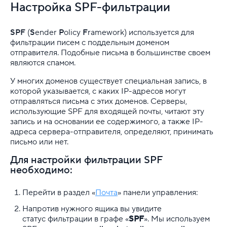
VDS
Настройка SPF-фильтрации
Облачная платформа
SPF
(
S
ender
P
olicy
F
ramework) используется для
фильтрации писем с поддельным доменом
Почта
отправителя. Подобные письма в большинстве своем
являются спамом.
DKIM-подпись
У многих доменов существует специальная запись, в
DNS для почтового сервера: MX, SPF, DKIM, DMAR
которой указывается, с каких IP-адресов могут
отправляться письма с этих доменов. Серверы,
использующие SPF для входящей почты, читают эту
PTR-запись и ее использование
запись и на основании ее содержимого, а также IP-
адреса сервера-отправителя, определяют, принимать
SMTP-протокол
письмо или нет.
SPF-запись и её настройка
Для настройки фильтрации SPF
необходимо:
Антиспам
Перейти в раздел «
Почта
» панели управления:
В чём различия между протоколами POP3 и IMAP?
Напротив нужного ящика вы увидите
статус
фильтрации в графе «
SPF
». Мы используем
Где найти технические заголовки писем