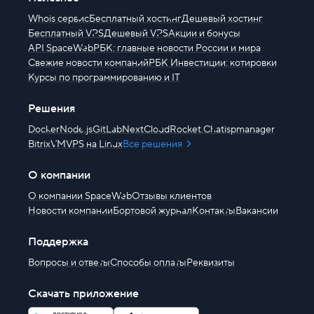
Whois сервис
Бесплатный хостинг
Дешевый хостинг
Бесплатный VPS
Дешевый VPS
Акции и бонусы
API SpaceWeb
РБК: главные новости России и мира
Свежие новости компаний
РБК Инвестиции: котировки
Курсы по программированию и IT
Решения
Docker
Node.js
GitLab
NextCloud
Rocket.Chat
ispmanager
BitrixVM
VPS на Linux
Все решения
О компании
О компании SpaceWeb
Отзывы клиентов
Новости компании
Бортовой журнал
Контакты
Вакансии
Поддержка
Вопросы и ответы
Способы оплаты
Реквизиты
Скачать приложение