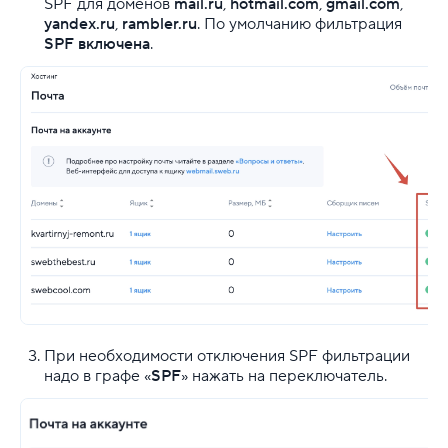
SPF для доменов
mail.ru
,
hotmail.com
,
gmail.com
,
yandex.ru
,
rambler.ru
. По умолчанию фильтрация
Как сделать корпоративную почту
SPF включена
.
Как узнать пароль от электронной почты
Настройка SMTP на сайте
Настройка SPF-фильтрации
Настройка почтовых клиентов
Ограничения на использование почтового сервиса
Ошибка "Authorization required. Sender address mus
Перенос содержимого почтовых ящиков с другого 
При необходимости отключения SPF фильтрации
надо в графе «
SPF
» нажать на переключатель.
Подключение Яндекc.Почты на домене
Работа с webmail.sweb.ru