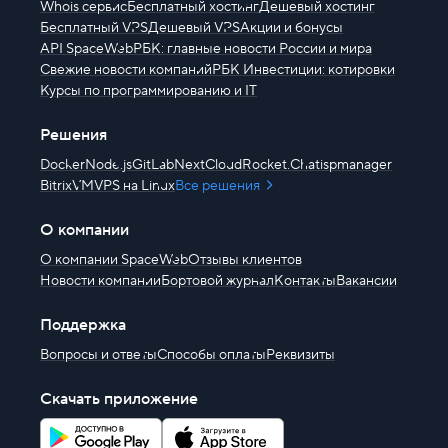
Whois сервис
Бесплатный хостинг
Дешевый хостинг
Бесплатный VPS
Дешевый VPS
Акции и бонусы
API SpaceWeb
РБК: главные новости России и мира
Свежие новости компаний
РБК Инвестиции: котировки
Курсы по программированию и IT
Решения
Docker
Node.js
GitLab
NextCloud
Rocket.Chat
ispmanager
BitrixVM
VPS на Linux
Все решения
О компании
О компании SpaceWeb
Отзывы клиентов
Новости компании
Бортовой журнал
Контакты
Вакансии
Поддержка
Вопросы и ответы
Способы оплаты
Реквизиты
Скачать приложение