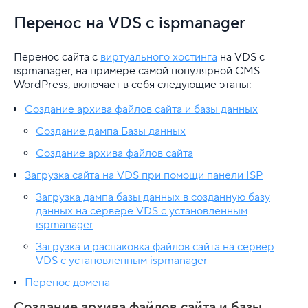
VDS
Перенос на VDS с ispmanager
Общая информация
П
еренос сайта с
виртуального хостинга
на VDS с
Перенос сайта с вирт. хостинга на VDS
ispmanager
, на примере самой популярной CMS
WordPress, включает в себя следующие этапы:
Как выполнить перенос сайта на VDS/VPS самос
Создание архива файлов сайта и базы данных
Перенос аккаунта на VDS
Создание дампа Базы данных
Создание архива файлов сайта
Перенос на VDS c BrainyCP
Загрузка сайта на VDS при помощи панели ISP
Перенос на VDS с ispmanager
Загрузка дампа базы данных в созданную базу
данных на сервере VDS с установленным
Перенос на VDS с VestaCP
ispmanager
Установка и настройка ПО
Загрузка и распаковка файлов сайта на сервер
VDS с установленным ispmanager
Управление услугой VDS
Перенос домена
Диагностика и исправление неполадок
Создание архива файлов сайта и базы