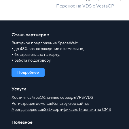
Перенос на VDS с VestaCP
Стань партнером
Выгодное предложение SpaceWeb:
до 48% вознаграждение ежемесячно,
быстрая оплата на карту,
работа по договору.
Подробнее
Услуги
Хостинг сайтов
Облачные серверы
VPS/VDS
Регистрация доменов
Конструктор сайтов
Аренда серверов
SSL-сертификаты
Лицензии на CMS
Полезное