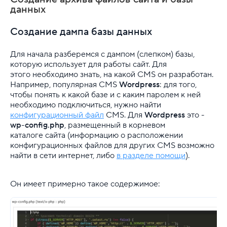
данных
Панели управления для VPS
Создание дампа базы данных
Создание и настройка виртуальных машин
Для начала разберемся с дампом (слепком) базы,
которую использует для работы сайт. Для
SSH
этого необходимо знать, на какой CMS он разработан.
Например, популярная CMS
Wordpress
: для того,
Облачная платформа
чтобы понять к какой базе и с каким паролем к ней
необходимо подключиться, нужно найти
Почта
конфигурационный файл
CMS. Для
Wordpress
это -
wp-config.php
, размещенный в корневом
Партнерская программа
каталоге сайта (информацию о расположении
конфигурационных файлов для других CMS возможно
Конструктор сайта
найти в сети интернет, либо
в разделе помощи
).
SSL
Он имеет примерно такое содержимое:
Реклама и продвижение
Для разработки