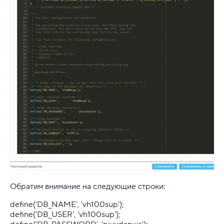
Выделенные серверы
Правила оказания услуг и ограничения
Полезная информация
Хостинг для начинающих
Обратим внимание на следующие строки
:
define('DB_NAME', 'vh100sup');
define('DB_USER', 'vh100sup');