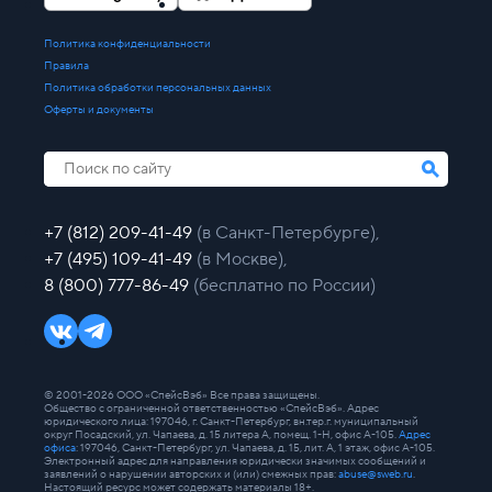
Политика конфиденциальности
Правила
Политика обработки персональных данных
Оферты и документы
+7 (812) 209-41-49
(в Санкт-Петербурге),
+7 (495) 109-41-49
(в Москве),
8 (800) 777-86-49
(бесплатно по России)
© 2001-2026 ООО «СпейсВэб» Все права защищены.
Общество с ограниченной ответственностью «СпейсВэб». Адрес
юридического лица: 197046, г. Санкт-Петербург, вн.тер.г. муниципальный
округ Посадский, ул. Чапаева, д. 15 литера А, помещ. 1-Н, офис А-105.
Адрес
офиса
: 197046, Санкт-Петербург, ул. Чапаева, д. 15, лит. А, 1 этаж, офис А-105.
Электронный адрес для направления юридически значимых сообщений и
заявлений о нарушении авторских и (или) смежных прав:
abuse@sweb.ru
.
Настоящий ресурс может содержать материалы 18+.