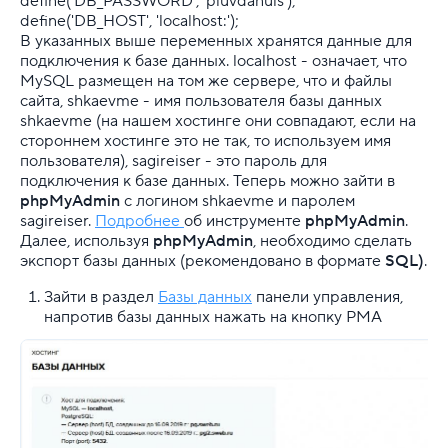
define('DB_PASSWORD', 'piuvdanuis');
define('DB_HOST', 'localhost:');
В указанных выше переменных хранятся данные для
подключения к базе данных. localhost - означает, что
MySQL размещен на том же сервере, что и файлы
сайта, shkaevme - имя пользователя базы данных
shkaevme (на нашем хостинге они совпадают, если на
стороннем хостинге это не так, то используем имя
пользователя), sagireiser - это пароль для
подключения к базе данных. Теперь можно зайти в
phpMyAdmin
с логином shkaevme и паролем
sagireiser.
Подробнее
об инструменте
phpMyAdmin
.
Далее, используя
phpMyAdmin
, необходимо сделать
экспорт базы данных (рекомендовано в формате
SQL)
.
Зайти в раздел
Базы данных
панели управления,
напротив базы данных нажать на кнопку PMA