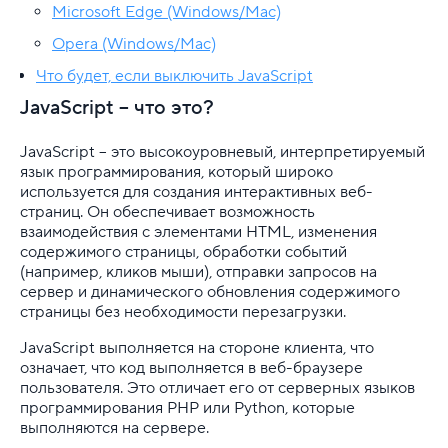
Microsoft Edge (Windows/Mac)
Как включить JavaScript в браузере
Opera (Windows/Mac)
Что будет, если выключить JavaScript
Как выполнить деплой Java-приложения: подроб
JavaScript – что это?
Как подключить JavaScript к HTML
JavaScript – это высокоуровневый, интерпретируемый
Методы массивов JavaScript: что это такое и как 
язык программирования, который широко
используется для создания интерактивных веб-
страниц. Он обеспечивает возможность
Установка Java в Ubuntu 22.04
взаимодействия с элементами HTML, изменения
содержимого страницы, обработки событий
Python
(например, кликов мыши), отправки запросов на
сервер и динамического обновления содержимого
Выделенные серверы
страницы без необходимости перезагрузки.
Правила оказания услуг и ограничения
JavaScript выполняется на стороне клиента, что
означает, что код выполняется в веб-браузере
пользователя. Это отличает его от серверных языков
Полезная информация
программирования PHP или Python, которые
выполняются на сервере.
Хостинг для начинающих