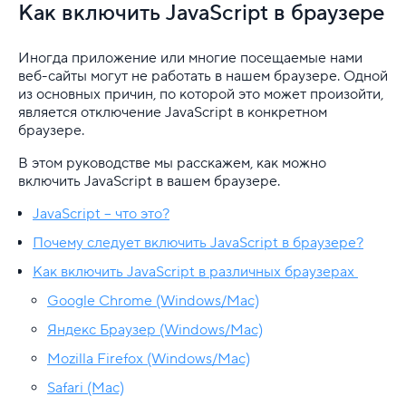
VDS
Как включить JavaScript в браузере
Облачная платформа
Иногда приложение или многие посещаемые нами
веб-сайты могут не работать в нашем браузере. Одной
Почта
из основных причин, по которой это может произойти,
является отключение JavaScript в конкретном
Партнерская программа
браузере.
Конструктор сайта
В этом руководстве мы расскажем, как можно
включить JavaScript в вашем браузере.
SSL
JavaScript – что это?
Реклама и продвижение
Почему следует включить JavaScript в браузере?
Как включить JavaScript в различных браузерах
Для разработки
Google Chrome (Windows/Mac)
...
Яндекс Браузер (Windows/Mac)
Mozilla Firefox (Windows/Mac)
JavaScript
Safari (Mac)
JavaScript: область видимости переменных и за