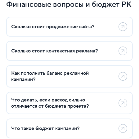
VDS
Финансовые вопросы и бюджет РК
Облачная платформа
Сколько стоит продвижение сайта?
Почта
Партнерская программа
Сколько стоит контекстная реклама?
Конструктор сайта
SSL
Как пополнить баланс рекламной
кампании?
Реклама и продвижение
Управление РК
Что делать, если расход сильно
отличается от бюджета проекта?
Продвижение (SEO)
Контекстная реклама
Что такое бюджет кампании?
Финансовые вопросы и бюджет РК