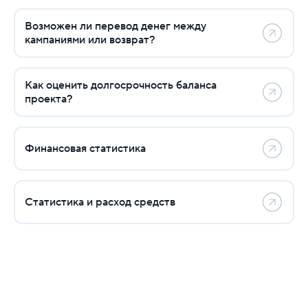
Возможен ли перевод денег между
Сколько стоит продвижение сайта?
кампаниями или возврат?
Сколько стоит контекстная реклама?
Как оценить долгосрочность баланса
Как пополнить баланс рекламной кампании?
проекта?
Что делать, если расход сильно отличается от б
Что такое бюджет кампании?
Финансовая статистика
Возможен ли перевод денег между кампаниями и
Статистика и расход средств
Как оценить долгосрочность баланса проекта?
Финансовая статистика
Статистика и расход средств
Для разработки