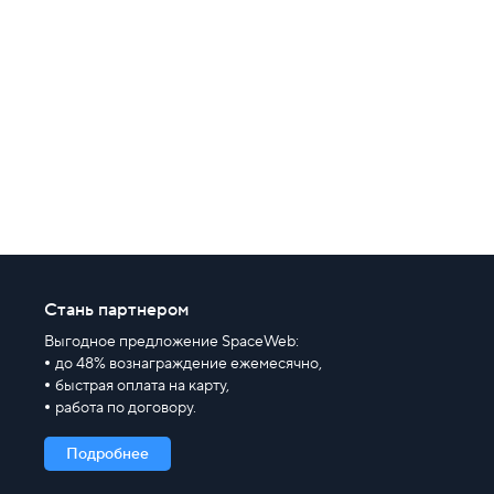
Выделенные серверы
Правила оказания услуг и ограничения
Полезная информация
Хостинг для начинающих
Стань партнером
Выгодное предложение SpaceWeb:
до 48% вознаграждение ежемесячно,
быстрая оплата на карту,
работа по договору.
Подробнее