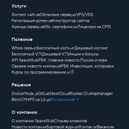
Услуги
Хостинг сайтов
Облачные серверы
VPS/VDS
Регистрация доменов
Конструктор сайтов
Аренда серверов
SSL-сертификаты
Лицензии на CMS
Полезное
Whois сервис
Бесплатный хостинг
Дешевый хостинг
Бесплатный VPS
Дешевый VPS
Акции и бонусы
API SpaceWeb
РБК: главные новости России и мира
Свежие новости компаний
РБК Инвестиции: котировки
Курсы по программированию и IT
Решения
Docker
Node.js
GitLab
NextCloud
Rocket.Chat
ispmanager
BitrixVM
VPS на Linux
Все решения
О компании
О компании SpaceWeb
Отзывы клиентов
Новости компании
Бортовой журнал
Контакты
Вакансии