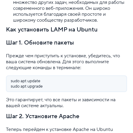
множество других задач, необходимых для работы
Для разработки
современного веб-приложения. Он широко
используется благодаря своей простоте и
Выделенные серверы
широкому сообществу разработчиков.
Как установить LAMP на Ubuntu
Правила оказания услуг и ограничения
Шаг 1. Обновите пакеты
Полезная информация
Прежде чем приступить к установке, убедитесь, что
Хостинг для начинающих
ваша система обновлена. Для этого выполните
следующие команды в терминале:
sudo apt update
sudo apt upgrade
Это гарантирует, что все пакеты и зависимости на
вашей системе актуальны.
Шаг 2. Установите Apache
Теперь перейдем к установке Apache на Ubuntu