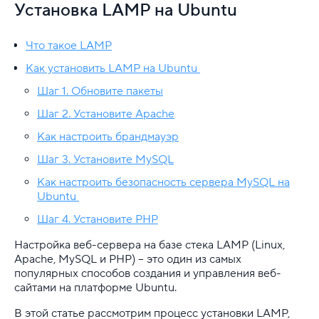
VDS
Установка LAMP на Ubuntu
Общая информация
Что такое LAMP
Перенос сайта с вирт. хостинга на VDS
Как установить LAMP на Ubuntu
Шаг 1. Обновите пакеты
Установка и настройка ПО
Шаг 2. Установите Apache
...
Как настроить брандмауэр
Ubuntu
Шаг 3. Установите MySQL
Как настроить безопасность сервера MySQL на
Графические оболочки Ubuntu
Ubuntu
Шаг 4. Установите PHP
Начальная настройка Ubuntu Server 22.04
Настройка веб-сервера на базе стека LAMP (Linux,
Установка Rocket.Chat на Ubuntu
Apache, MySQL и PHP) – это один из самых
популярных способов создания и управления веб-
Как установить Docker на Ubuntu 22.04: инстр
сайтами на платформе Ubuntu.
В этой статье рассмотрим процесс установки LAMP,
Установка и настройка Apache на Ubuntu 22.0