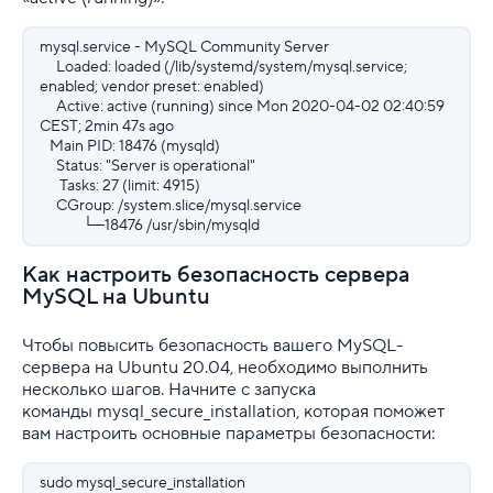
mysql.service - MySQL Community Server
Loaded: loaded (/lib/systemd/system/mysql.service;
enabled; vendor preset: enabled)
Active: active (running) since Mon 2020-04-02 02:40:59
CEST; 2min 47s ago
Main PID: 18476 (mysqld)
Status: "Server is operational"
Tasks: 27 (limit: 4915)
CGroup: /system.slice/mysql.service
└─18476 /usr/sbin/mysqld
Как настроить безопасность сервера
MySQL на Ubuntu
Чтобы повысить безопасность вашего MySQL-
сервера на Ubuntu 20.04, необходимо выполнить
несколько шагов. Начните с запуска
команды mysql_secure_installation, которая поможет
вам настроить основные параметры безопасности:
sudo mysql_secure_installation