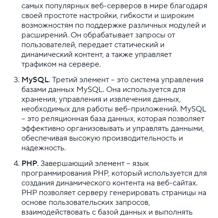
самых популярных веб-серверов в мире благодаря
Диагностика и исправление неполадок
своей простоте настройки, гибкости и широким
возможностям по поддержке различных модулей и
расширений. Он обрабатывает запросы от
Панели управления для VPS
пользователей, передает статический и
динамический контент, а также управляет
Создание и настройка виртуальных машин
трафиком на сервере.
SSH
MySQL
. Третий элемент – это система управления
базами данных MySQL. Она используется для
хранения, управления и извлечения данных,
Облачная платформа
необходимых для работы веб-приложений. MySQL
– это реляционная база данных, которая позволяет
Почта
эффективно организовывать и управлять данными,
обеспечивая высокую производительность и
Партнерская программа
надежность.
PHP
. Завершающий элемент – язык
Конструктор сайта
программирования PHP, который используется для
создания динамического контента на веб-сайтах.
SSL
PHP позволяет серверу генерировать страницы на
основе пользовательских запросов,
Реклама и продвижение
взаимодействовать с базой данных и выполнять