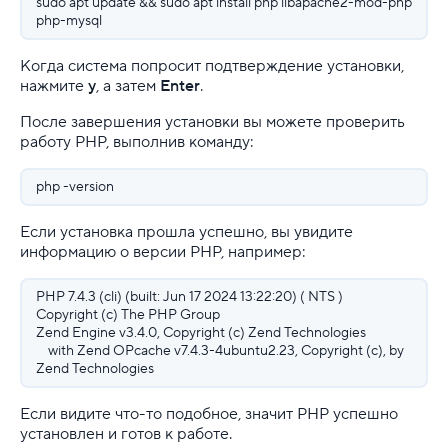
sudo apt update && sudo apt install php libapache2-mod-php
php-mysql
Когда система попросит подтверждение установки,
нажмите
y
, а затем
Enter
.
После завершения установки вы можете проверить
работу PHP, выполнив команду:
php -version
Если установка прошла успешно, вы увидите
информацию о версии PHP, например:
PHP 7.4.3 (cli) (built: Jun 17 2024 13:22:20) ( NTS )
Copyright (c) The PHP Group
Zend Engine v3.4.0, Copyright (c) Zend Technologies
with Zend OPcache v7.4.3-4ubuntu2.23, Copyright (c), by
Zend Technologies
Если видите что-то подобное, значит PHP успешно
установлен и готов к работе.