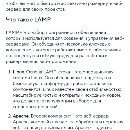
чтобы вы могли быстро и эффективно развернуть веб-
сервер для своих проектов.
Ubuntu: что это и для кого
Что такое LAMP
Установка Java в Ubuntu 22.04
LAMP – это набор программного обеспечения,
Как установить FTP-сервер на Ubuntu
который используется для создания и управления веб-
серверами. Он объединяет несколько ключевых
Автоматизация задач с помощью cron в Ubuntu 
компонентов, которые работают вместе, обеспечивая
полноценную и гибкую среду для разработки и
развертывания веб-приложений.
Как обновить сервер до Ubuntu 22.04. Инстру
Linux
. Основа LAMP-стека – это операционная
Как установить Node.js в Ubuntu 20.04
система Linux. Она обеспечивает надежную и
безопасную платформу для работы остальных
Установка LAMP на Ubuntu
компонентов. Linux известен своей стабильностью,
масштабируемостью и открытым исходным кодом,
Настройка NFS в Ubuntu
что делает его популярным выбором для
серверных решений.
Аренда VPS с Ubuntu
Apache
. Второй компонент – это веб-сервер
Apache, который отвечает за обработку и передачу
Управление услугой VDS
веб-страниц пользователям. Apache – один из