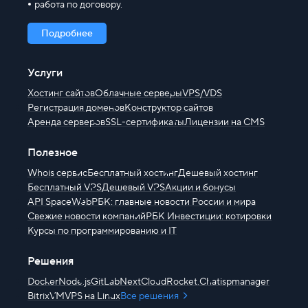
работа по договору.
Подробнее
Услуги
Хостинг сайтов
Облачные серверы
VPS/VDS
Регистрация доменов
Конструктор сайтов
Аренда серверов
SSL-сертификаты
Лицензии на CMS
Полезное
Whois сервис
Бесплатный хостинг
Дешевый хостинг
Бесплатный VPS
Дешевый VPS
Акции и бонусы
API SpaceWeb
РБК: главные новости России и мира
Свежие новости компаний
РБК Инвестиции: котировки
Курсы по программированию и IT
Решения
Docker
Node.js
GitLab
NextCloud
Rocket.Chat
ispmanager
BitrixVM
VPS на Linux
Все решения