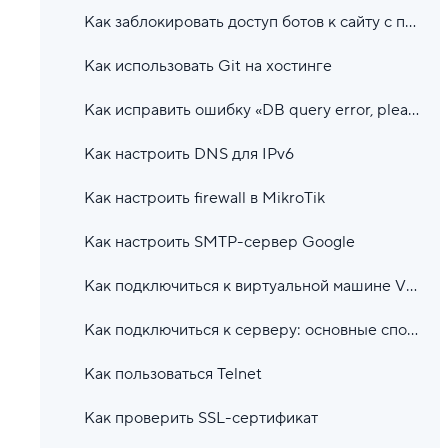
Как заблокировать доступ ботов к сайту с помощью .htaccess
Как использовать Git на хостинге
Как исправить ошибку «DB query error, please try later»
Как настроить DNS для IPv6
Как настроить firewall в MikroTik
Как настроить SMTP-сервер Google
Как подключиться к виртуальной машине VMware Cloud Director по RDP и SSH
Как подключиться к серверу: основные способы
Как пользоваться Telnet
Как проверить SSL-сертификат