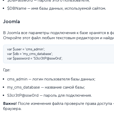
$DBPassword — пароль этого пользователя;
$DBName — имя базы данных, используемой сайтом.
Joomla
В Joomla все параметры подключения к базе хранятся в 
Откройте этот файл любым текстовым редактором и найди
var $user = 'cms_admin';
var $db = 'my_cms_database';
var $password = 'S3cr3tP@ssw0rd';
Где:
cms_admin — логин пользователя базы данных;
my_cms_database — название самой базы;
S3cr3tP@ssw0rd — пароль для подключения.
Важно!
После изменения файла проверьте права доступа 
браузера.