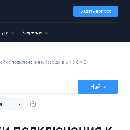
Задать вопрос
луги
Сервисы
Дополнительно
GameAP
Выделенные серверы для 1C
ройки подключения к базе данных в CMS
сть
Nextcloud
Администрирование серверов
OpenCart
GitLab
Все приложения
Найти
я
ки подключения к