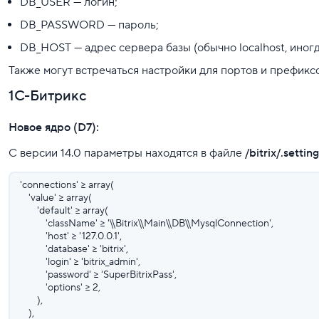
DB_USER — логин;
DB_PASSWORD — пароль;
DB_HOST — адрес сервера базы (обычно localhost, иногд
Также могут встречаться настройки для портов и префиксо
1C-Битрикс
Новое ядро (D7):
С версии 14.0 параметры находятся в файле
/bitrix/.settin
'connections' => array(
'value' => array(
'default' => array(
'className' => '\\Bitrix\\Main\\DB\\MysqlConnection',
'host' => '127.0.0.1',
'database' => 'bitrix',
'login' => 'bitrix_admin',
'password' => 'SuperBitrixPass',
'options' => 2,
),
),