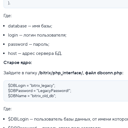
),
Где:
database — имя базы;
login — логин пользователя;
password — пароль;
host — адрес сервера БД.
Старое ядро:
Зайдите в папку
/bitrix/php_interface/, файл dbconn.php:
$DBLogin = "bitrix_legacy";
$DBPassword = "LegacyPassword!";
$DBName = "bitrix_old_db";
Где:
$DBLogin — пользователь базы данных, от имени котор