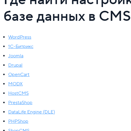
базе данных в CMS
WordPress
1C-Битрикс
Joomla
Drupal
OpenCart
MODX
HostCMS
PrestaShop
DataLife Engine (DLE)
PHPShop
ShopCMS