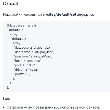
Drupal
Настройки находятся в
/sites/default/settings.php:
$databases = array(
'default' =>
array(
'default' =>
array(
'database' => 'drupal_site',
'username' => 'drupal_user',
'password' => 'drupalPass',
'host' => 'localhost',
'port' => '3306',
'driver' => 'mysql',
'prefix' => '',
),
),
);
Где:
database — имя базы данных, используемой сайтом;