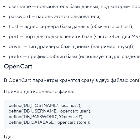
username — пользователь базы данных, под которым пр
password — пароль этого пользователя;
host — адрес сервера базы данных (обычно localhost);
port — порт для подключения к базе (часто 3306 для My
driver — тип драйвера базы данных (например, mysql);
prefix — префикс таблиц базы (используется для раздел
OpenCart
В OpenCart параметры хранятся сразу в двух файлах: confi
Пример для корневого файла:
define('DB_HOSTNAME', 'localhost');
define('DB_USERNAME', 'opencart_user');
define('DB_PASSWORD', 'Opencart!');
define('DB_DATABASE', 'opencart_store');
Где: