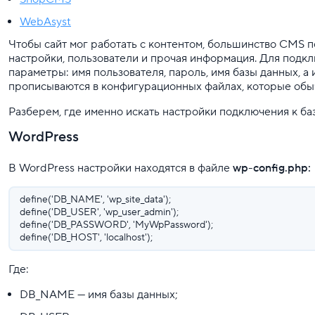
WebAsyst
Чтобы сайт мог работать с контентом, большинство CMS по
настройки, пользователи и прочая информация. Для подк
параметры: имя пользователя, пароль, имя базы данных, а 
прописываются в конфигурационных файлах, которые обыч
Разберем, где именно искать настройки подключения к б
WordPress
В WordPress настройки находятся в файле
wp-config.php:
define('DB_NAME', 'wp_site_data');
define('DB_USER', 'wp_user_admin');
define('DB_PASSWORD', 'MyWpPassword');
define('DB_HOST', 'localhost');
Где:
DB_NAME — имя базы данных;