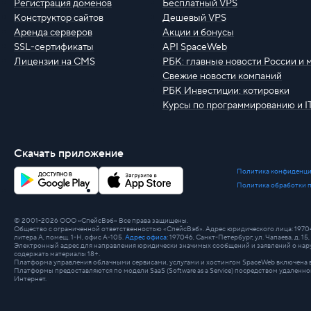
Регистрация доменов
Бесплатный VPS
Конструктор сайтов
Дешевый VPS
Аренда серверов
Акции и бонусы
SSL-сертификаты
API SpaceWeb
Лицензии на CMS
РБК: главные новости России и 
Свежие новости компаний
РБК Инвестиции: котировки
Курсы по программированию и I
Скачать приложение
Политика конфиденци
Политика обработки 
© 2001-2026 ООО «СпейсВэб» Все права защищены.
Общество с ограниченной ответственностью «СпейсВэб». Адрес юридического лица: 197046, г
литера А, помещ. 1-Н, офис А-105.
Адрес офиса
: 197046, Санкт-Петербург, ул. Чапаева, д. 15, 
Электронный адрес для направления юридически значимых сообщений и заявлений о нару
содержать материалы 18+.
Платформа управления облачными сервисами, услугами и хостингом SpaceWeb включена в
Платформы предоставляются по модели SaaS (Software as a Service) посредством удале
Интернет.