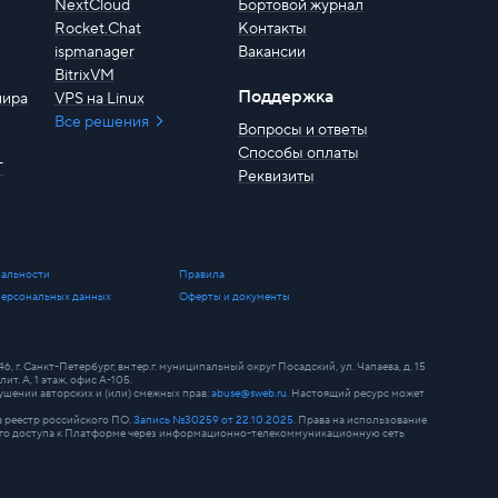
NextCloud
Бортовой журнал
Rocket.Chat
Контакты
ispmanager
Вакансии
BitrixVM
Поддержка
мира
VPS на Linux
Все решения
Вопросы и ответы
Способы оплаты
T
Реквизиты
альности
Правила
персональных данных
Оферты и документы
. Санкт-Петербург, вн.тер.г. муниципальный округ Посадский, ул. Чапаева, д. 15
лит. А, 1 этаж, офис А-105.
шении авторских и (или) смежных прав:
abuse@sweb.ru
. Настоящий ресурс может
 реестр российского ПО.
Запись №30259 от 22.10.2025.
Права на использование
нного доступа к Платформе через информационно-телекоммуникационную сеть