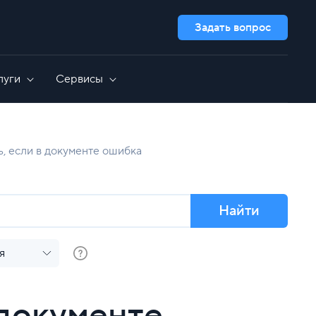
Задать вопрос
луги
Сервисы
Дополнительно
GameAP
Выделенные серверы для 1C
ь, если в документе ошибка
сть
Nextcloud
Администрирование серверов
OpenCart
GitLab
Все приложения
Найти
я
 документе