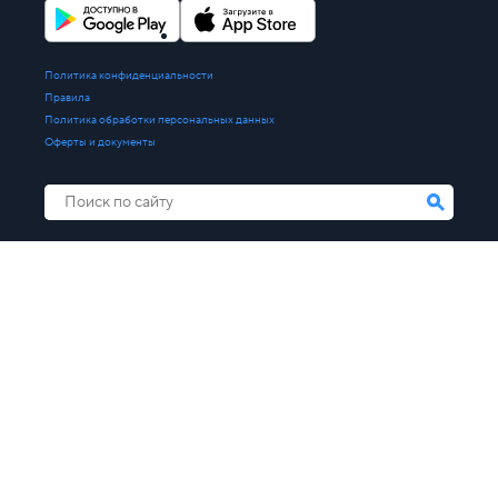
Политика конфиденциальности
Правила
Политика обработки персональных данных
Оферты и документы
+7 (812) 209-41-49
(в Санкт-Петербурге),
+7 (495) 109-41-49
(в Москве),
8 (800) 777-86-49
(бесплатно по России)
© 2001-2026 ООО «СпейсВэб» Все права защищены.
Общество с ограниченной ответственностью «СпейсВэб». Адрес
юридического лица: 197046, г. Санкт-Петербург, вн.тер.г. муниципальный
округ Посадский, ул. Чапаева, д. 15 литера А, помещ. 1-Н, офис А-105.
Адрес
офиса
: 197046, Санкт-Петербург, ул. Чапаева, д. 15, лит. А, 1 этаж, офис А-105.
Электронный адрес для направления юридически значимых сообщений и