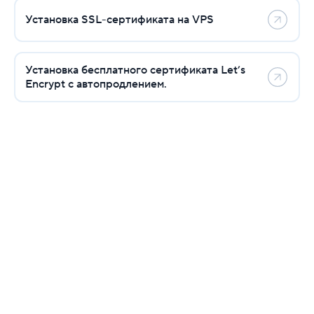
Установка SSL-сертификата на VPS
Установка SSL-сертификата на Apache
Установка SSL-сертификата на Nginx
Установка бесплатного сертификата Let’s
Encrypt с автопродлением.
Установка SSL-сертификата на VPS
Установка бесплатного сертификата Let’s Encryp
FAQ по SSL-сертификатам
Реклама и продвижение
Для разработки
Выделенные серверы
Правила оказания услуг и ограничения
Полезная информация