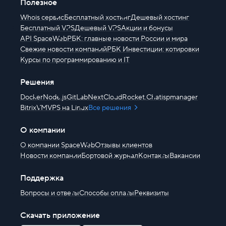
Полезное
Whois сервис
Бесплатный хостинг
Дешевый хостинг
Бесплатный VPS
Дешевый VPS
Акции и бонусы
API SpaceWeb
РБК: главные новости России и мира
Свежие новости компаний
РБК Инвестиции: котировки
Курсы по программированию и IT
Решения
Docker
Node.js
GitLab
NextCloud
Rocket.Chat
ispmanager
BitrixVM
VPS на Linux
Все решения
О компании
О компании SpaceWeb
Отзывы клиентов
Новости компании
Бортовой журнал
Контакты
Вакансии
Поддержка
Вопросы и ответы
Способы оплаты
Реквизиты
Скачать приложение