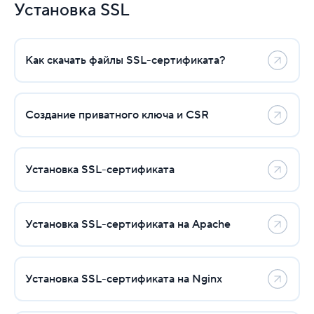
VDS
Установка SSL
Облачная платформа
Как скачать файлы SSL-сертификата?
Почта
Партнерская программа
Создание приватного ключа и CSR
Конструктор сайта
SSL
Установка SSL-сертификата
Заказ и продление SSL
Установка SSL
Установка SSL-сертификата на Apache
Как скачать файлы SSL-сертификата?
Установка SSL-сертификата на Nginx
Создание приватного ключа и CSR
Установка SSL-сертификата