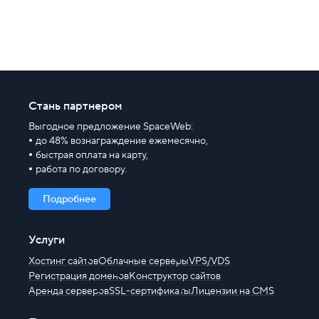
Хостинг для начинающих
Стань партнером
Выгодное предложение SpaceWeb:
до 48% вознаграждение ежемесячно,
быстрая оплата на карту,
работа по договору.
Подробнее
Услуги
Хостинг сайтов
Облачные серверы
VPS/VDS
Регистрация доменов
Конструктор сайтов
Аренда серверов
SSL-сертификаты
Лицензии на CMS