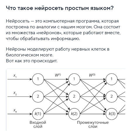
Что такое нейросеть простым языком?
Резервные копии
Нейросеть — это компьютерная программа, которая
VDS
построена по аналогии с нашим мозгом. Она состоит
из множества «нейронов», которые работают вместе,
Облачная платформа
чтобы обрабатывать информацию.
Почта
Нейроны моделируют работу нервных клеток в
биологическом мозге.
Партнерская программа
Вот как это происходит.
Конструктор сайта
SSL
Реклама и продвижение
Для разработки
Выделенные серверы