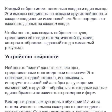
Правила оказания услуг и ограничения
Каждый нейрон имеет несколько входов и один выход.
Эти выходы соединены со входами других нейронов, и
Полезная информация
каждое соединение имеет свой вес. Веса определяют
важность данных на каждом входе.
Хостинг для начинающих
Чтобы понять, как создать нейросеть с нуля,
представим её в виде математической функции,
которая отображает заданный вход в желаемый
результат.
Устройство нейросети
Нейросеть “видит” данные как векторы,
представленные многомерными массивами. Это
позволяет, с одной стороны, использовать
инструменты линейной алгебры для ускорения
вычислений, с другой — обрабатывать входные данные
единообразно и не зависеть от размеров и форм.
Векторы играют важную роль в обучении ИИ из-за
математического смысла скалярного произведения
двух векторов. Оно дает возможность сделать вывод о