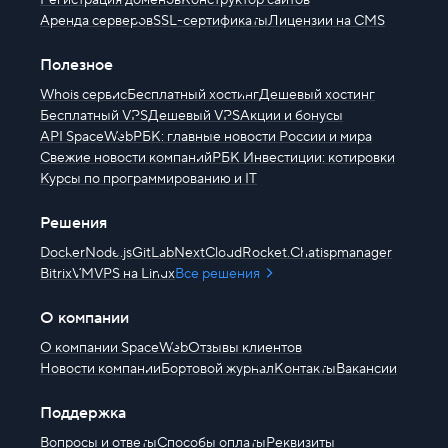
Аренда серверов
SSL-сертификаты
Лицензии на CMS
Полезное
Whois сервис
Бесплатный хостинг
Дешевый хостинг
Бесплатный VPS
Дешевый VPS
Акции и бонусы
API SpaceWeb
РБК: главные новости России и мира
Свежие новости компаний
РБК Инвестиции: котировки
Курсы по программированию и IT
Решения
Docker
Node.js
GitLab
NextCloud
Rocket.Chat
ispmanager
BitrixVM
VPS на Linux
Все решения
О компании
О компании SpaceWeb
Отзывы клиентов
Новости компании
Бортовой журнал
Контакты
Вакансии
Поддержка
Вопросы и ответы
Способы оплаты
Реквизиты