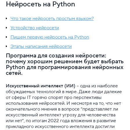
Сайт
Нейросеть на Python
Базы данных
Что такое нейросеть простым языком?
Безопасность
Устройство нейросети
Пишем первую нейросеть на Python
CMS
Этапы написания нейросети
FTP
Программа для создания нейросети:
почему хорошим решением будет выбрать
SSH
Python для программирования нейронных
сетей.
Скрипты
Искусственный интеллект (ИИ)
– одна из наиболее
PHP
обсуждаемых технологий в мире. Даже люди далекие
от сферы IT горячо спорят про перспективы
Perl
использования нейросетей. И несмотря на то, что нет
окончательного мнения в вопросе “представляет ли
искусственный интеллект угрозу для человечества
Python
или нет”, по итогам 2022 года вложения в развитие
прикладного искусственного интеллекта достигли
Запуск скрипта Python