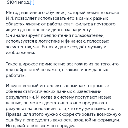
$104 млрд.
[1]
Как быстро применяются изменения в коде пр
Метод машинного обучения, который лежит в основе
ИИ, позволяет использовать его в самых разных
Как создать виртуальное окружение в Python
областях жизни: от работы спам-фильтра почтового
ящика до постановки диагноза пациенту.
Он анализирует предпочтения пользователей,
Нейросеть на Python
используется в логистике и финансах, голосовых
ассистентах, чат-ботах и даже создаёт музыку и
Обработка данных входящих запросов в Flask
изображения.
Установка Django
Такое широкое применение возможно из-за того, что
для нейросетей не важно, с каким типом данных
Установка Flask на виртуальном хостинге
работать.
Искусственный интеллект запоминает огромные
Скрипты - другие статьи
объемы статистических данных с известными
результатами. И когда в систему поступают новые
.htaccess
данные, он может достаточно точно предсказать
результат на основании того, что ему уже известно.
Код ответа сервера
Правда, для этого нужно скорректировать возможную
ошибку и определить важность входной информации.
Кэш
Но давайте обо всем по порядку.