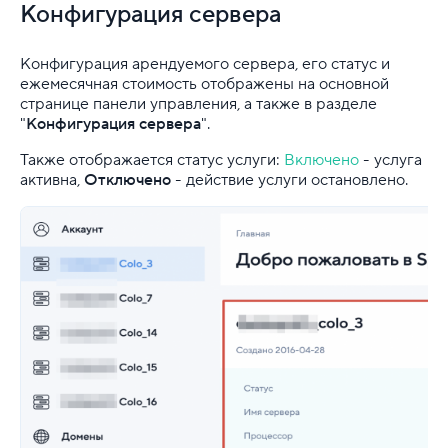
VDS
Конфигурация сервера
Облачная платформа
Конфигурация арендуемого сервера, его статус и
ежемесячная стоимость отображены на основной
Почта
странице панели управления, а также в разделе
"
Конфигурация сервера
".
Партнерская программа
Также отображается статус услуги:
Включено
- услуга
Конструктор сайта
активна,
Отключено
- действие услуги остановлено.
SSL
Реклама и продвижение
Для разработки
Выделенные серверы
Установка и настройка Proxmox VE
Дополнительный IP-адрес