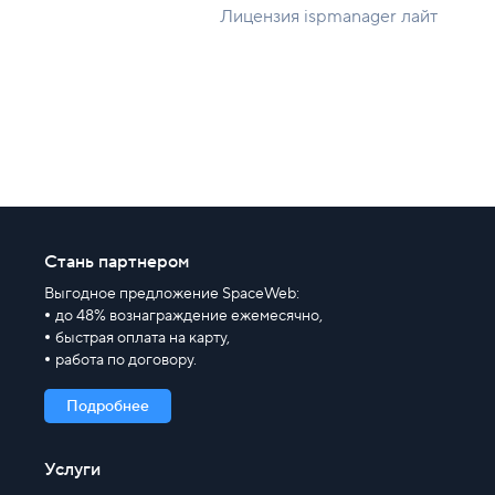
Лицензия ispmanager лайт
Правила оказания услуг и ограничения
Полезная информация
Хостинг для начинающих
Стань партнером
Выгодное предложение SpaceWeb:
до 48% вознаграждение ежемесячно,
быстрая оплата на карту,
работа по договору.
Подробнее
Услуги