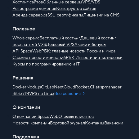
Хостинг сайтов
Облачные серверы
VPS/VDS
Регистрация доменов
Конструктор сайтов
Аренда серверов
SSL-сертификаты
Лицензии на CMS
Полезное
Whois сервис
Бесплатный хостинг
Дешевый хостинг
Бесплатный VPS
Дешевый VPS
Акции и бонусы
API SpaceWeb
РБК: главные новости России и мира
Свежие новости компаний
РБК Инвестиции: котировки
Курсы по программированию и IT
Решения
Docker
Node.js
GitLab
NextCloud
Rocket.Chat
ispmanager
BitrixVM
VPS на Linux
Все решения
О компании
О компании SpaceWeb
Отзывы клиентов
Новости компании
Бортовой журнал
Контакты
Вакансии
Поддержка