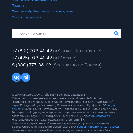
Правила
Политика обработки персональных данных
Оферты и документы
+7 (812) 209-41-49
(в Санкт-Петербурге),
+7 (495) 109-41-49
(в Москве),
8 (800) 777-86-49
(бесплатно по России)
© 2001-2026 ООО «СпейсВэб» Все права защищены.
Общество с ограниченной ответственностью «СпейсВэб». Адрес
юридического лица: 197046, г. Санкт-Петербург, вн.тер.г. муниципальный
округ Посадский, ул. Чапаева, д. 15 литера А, помещ. 1-Н, офис А-105.
Адрес
офиса
: 197046, Санкт-Петербург, ул. Чапаева, д. 15, лит. А, 1 этаж, офис А-105.
Электронный адрес для направления юридически значимых сообщений и
заявлений о нарушении авторских и (или) смежных прав:
abuse@sweb.ru
.
Настоящий ресурс может содержать материалы 18+.
Платформа управления облачными сервисами, услугами и хостингом
SpaceWeb включена в реестр российского ПО.
Запись №30259 от 22.10.2025.
Права на использование Платформы предоставляются по модели SaaS