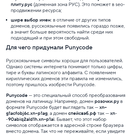
плиту.рус
(доменная зона РУС). Это поможет в seo-
Правила оказания услуг и ограничения
продвижении ресурса;
шире выбор имен
Полезная информация
: в отличие от других типов
доменов, русскоязычные появились гораздо позже,
а значит больше вероятность найти среди них
Хостинг для начинающих
подходящий и при этом свободный.
Для чего придумали Punycode
Русскоязычные символы хороши для пользователей.
Однако системы интернета понимают только цифры,
тире и буквы латинского алфавита. С появлением
кириллических доменов эти правила не изменились,
поэтому пришлось изобрести Punycode.
Punycode
— это специальный способ преобразования
доменов на латиницу. Например, домен
розочки.ру
в
формате Punycode будет выглядеть так —
xn--
g1acfobj6c.xn--p1ag
, а домен
спейсвэб.рф
так —
xn-
-90abiq2ald1h.xn--p1ai
. Бывает, что этот набор
символов отображается в адресной строке браузера
вместо домена. Так что не переживайте, если увидите