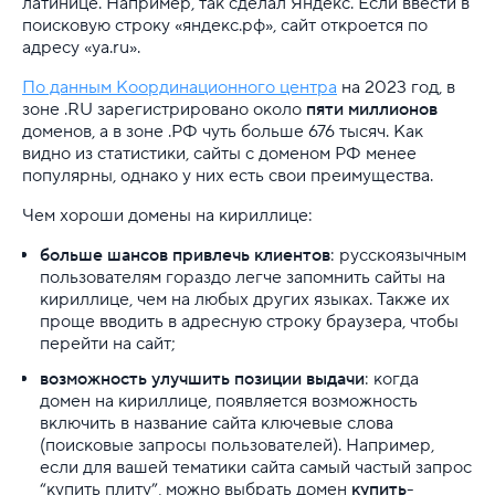
латинице. Например, так сделал Яндекс. Если ввести в
поисковую строку «яндекс.рф», сайт откроется по
Хостинг
адресу «ya.ru».
VDS
По данным Координационного центра
на 2023 год, в
зоне .RU зарегистрировано около
пяти миллионов
доменов, а в зоне .PФ чуть больше 676 тысяч. Как
Облачная платформа
видно из статистики, сайты с доменом РФ менее
популярны, однако у них есть свои преимущества.
Почта
Чем хороши домены на кириллице:
Партнерская программа
больше шансов привлечь клиентов
: русскоязычным
пользователям гораздо легче запомнить сайты на
Конструктор сайта
кириллице, чем на любых других языках. Также их
проще вводить в адресную строку браузера, чтобы
SSL
перейти на сайт;
Реклама и продвижение
возможность улучшить позиции выдачи
: когда
домен на кириллице, появляется возможность
включить в название сайта ключевые слова
Для разработки
(поисковые запросы пользователей). Например,
если для вашей тематики сайта самый частый запрос
Выделенные серверы
“купить плиту”, можно выбрать домен
купить-