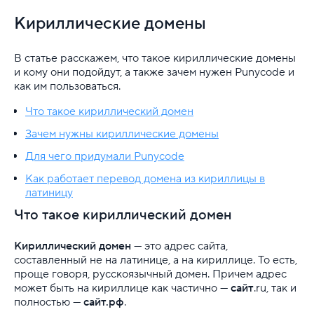
Как подключить автопродление домена?
Кириллические домены
Доменная персона
В статье расскажем, что такое кириллические домены
Как продлить домен?
и кому они подойдут, а также зачем нужен Punycode и
как им пользоваться.
Верификация доменов
Что такое кириллический домен
Как продлить домен, если был удален аккаунт?
Зачем нужны кириллические домены
Для чего придумали Punycode
Как зарегистрировать домен
Как работает перевод домена из кириллицы в
Как использовать доменный бонус?
латиницу
Что такое кириллический домен
Как следить за сроком регистрации домена?
Кириллический домен
— это адрес сайта,
Как быстро будет зарегистрирован домен?
составленный не на латинице, а на кириллице. То есть,
проще говоря, русскоязычный домен. Причем адрес
На кого зарегистрирован домен?
может быть на кириллице как частично —
сайт
.ru, так и
полностью —
сайт.рф
.
Как выбрать доменное имя