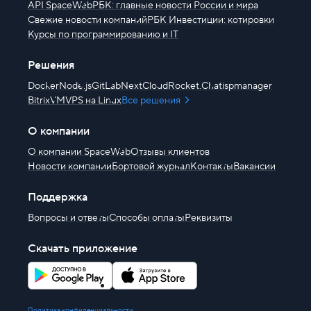
API SpaceWeb
РБК: главные новости России и мира
Свежие новости компаний
РБК Инвестиции: котировки
Курсы по программированию и IT
Решения
Docker
Node.js
GitLab
NextCloud
Rocket.Chat
ispmanager
BitrixVM
VPS на Linux
Все решения
О компании
О компании SpaceWeb
Отзывы клиентов
Новости компании
Бортовой журнал
Контакты
Вакансии
Поддержка
Вопросы и ответы
Способы оплаты
Реквизиты
Скачать приложение
Политика конфиденциальности