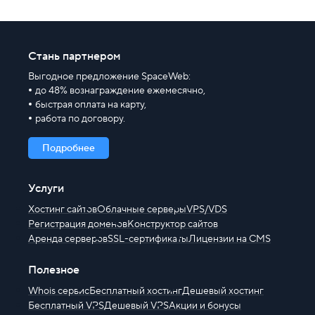
Стань партнером
Выгодное предложение SpaceWeb:
до 48% вознаграждение ежемесячно,
быстрая оплата на карту,
работа по договору.
Подробнее
Услуги
Хостинг сайтов
Облачные серверы
VPS/VDS
Регистрация доменов
Конструктор сайтов
Аренда серверов
SSL-сертификаты
Лицензии на CMS
Полезное
Whois сервис
Бесплатный хостинг
Дешевый хостинг
Бесплатный VPS
Дешевый VPS
Акции и бонусы