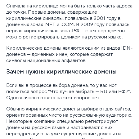
Сначала на кириллице могла быть только часть адреса
до точки. Первые домены, содержащие
С какими регистраторами сотрудничает SpaceW
кириллические символы, появились в 2001 году в
доменных зонах .NET и .COM. В 2009 году появилась
Пакеты доменов
первая кириллическая зона .РФ — с тех пор домены
можно регистрировать целиком на русском языке.
Что такое домен первого уровня
Кириллические домены являются одним из видов IDN-
Кириллические домены
доменов — доменных имен, которые содержат
символы национальных алфавитов.
Что такое домен (доменное имя)
Зачем нужны кириллические домены
Что такое премиум-домены
Если вы в процессе выбора домена, то у вас мог
появиться вопрос “Что лучше выбрать — RU или РФ?”.
Сколько стоит продлить домен?
Однозначного ответа на этот вопрос нет.
Перенос доменов в SpaceWeb
Обычно кириллические домены выбирают для сайтов,
ориентированных чисто на русскоязычную аудиторию.
Некоторые компании специально регистрируют
Управление доменами
домены на русском языке и настраивают с них
переадресацию на уже существующие домены на
Администратор домена