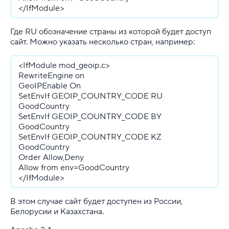
</IfModule>
Конструктор сайта
Где RU обозначение страны из которой будет доступ
SSL
сайт. Можно указать несколько стран, например:
Реклама и продвижение
<IfModule mod_geoip.c>
RewriteEngine on
Для разработки
GeoIPEnable On
SetEnvIf GEOIP_COUNTRY_CODE RU
Выделенные серверы
GoodCountry
SetEnvIf GEOIP_COUNTRY_CODE BY
GoodCountry
Правила оказания услуг и ограничения
SetEnvIf GEOIP_COUNTRY_CODE KZ
GoodCountry
Полезная информация
Order Allow,Deny
Allow from env=GoodCountry
Хостинг для начинающих
</IfModule>
В этом случае сайт будет доступен из России,
Белорусии и Казахстана.