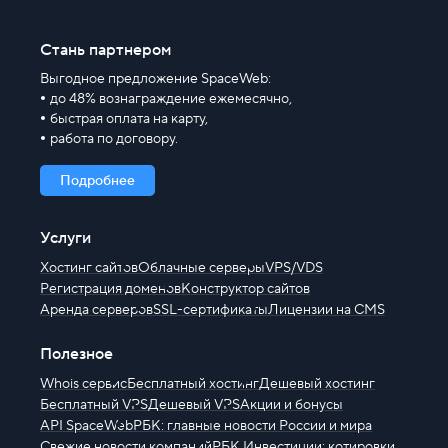
Стань партнером
Выгодное предложение SpaceWeb:
до 48% вознаграждение ежемесячно,
быстрая оплата на карту,
работа по договору.
Подробнее
Услуги
Хостинг сайтов
Облачные серверы
VPS/VDS
Регистрация доменов
Конструктор сайтов
Аренда серверов
SSL-сертификаты
Лицензии на CMS
Полезное
Whois сервис
Бесплатный хостинг
Дешевый хостинг
Бесплатный VPS
Дешевый VPS
Акции и бонусы
API SpaceWeb
РБК: главные новости России и мира
Свежие новости компаний
РБК Инвестиции: котировки