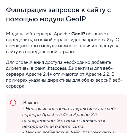
Сайт
Фильтрация запросов к сайту с
Базы данных
помощью модуля GeoIP
Безопасность
Модуль веб-сервера Apache
GeoIP
позволяет
определить, из какой страны идет запрос к сайту. С
CMS
помощью этого модуля можно ограничить доступ к
сайту из определенной страны.
FTP
Для ограничения доступа необходимо добавить
SSH
директивы в файл
.htaccess
. Директивы для веб-
сервера Apache 2.4+ отличаются от Apache 2.2. В
Скрипты
примерах указаны директивы для обеих версий веб-
сервера.
.htaccess
Важно:
Изменение значений директив REGISTER_GL
- Нельзя использовать директивы для веб-
сервера Apache 2.4+ и Apache 2.2
Как запретить доступ к сайту через файл .htacces
одновременно. Это может привести к
некорректной работе сайта.
Как настроить редирект через .htaccess
- Нельзя добавлять в файл .htaccess путь к