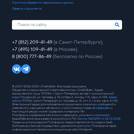
Политика обработки персональных данных
Оферты и документы
+7 (812) 209-41-49
(в Санкт-Петербурге),
+7 (495) 109-41-49
(в Москве),
8 (800) 777-86-49
(бесплатно по России)
© 2001-2026 ООО «СпейсВэб» Все права защищены.
Общество с ограниченной ответственностью «СпейсВэб». Адрес
юридического лица: 197046, г. Санкт-Петербург, вн.тер.г. муниципальный
округ Посадский, ул. Чапаева, д. 15 литера А, помещ. 1-Н, офис А-105.
Адрес
офиса
: 197046, Санкт-Петербург, ул. Чапаева, д. 15, лит. А, 1 этаж, офис А-105.
Электронный адрес для направления юридически значимых сообщений и
заявлений о нарушении авторских и (или) смежных прав:
abuse@sweb.ru
.
Настоящий ресурс может содержать материалы 18+.
Платформа управления облачными сервисами, услугами и хостингом
SpaceWeb включена в реестр российского ПО.
Запись №30259 от 22.10.2025.
Права на использование Платформы предоставляются по модели SaaS
(Software as a Service) посредством удаленного доступа к Платформе через
информационно-телекоммуникационную сеть Интернет.