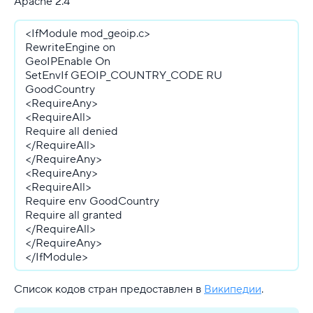
Apache 2.4
<IfModule mod_geoip.c>
RewriteEngine on
GeoIPEnable On
SetEnvIf GEOIP_COUNTRY_CODE RU
GoodCountry
<RequireAny>
<RequireAll>
Require all denied
</RequireAll>
</RequireAny>
<RequireAny>
<RequireAll>
Require env GoodCountry
Require all granted
</RequireAll>
</RequireAny>
</IfModule>
Список кодов стран предоставлен в
Википедии
.