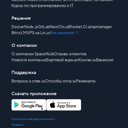
Курсы по программированию и IT
Решения
Docker
Node.js
GitLab
NextCloud
Rocket.Chat
ispmanager
BitrixVM
VPS на Linux
Все решения
О компании
О компании SpaceWeb
Отзывы клиентов
Новости компании
Бортовой журнал
Контакты
Вакансии
Поддержка
Вопросы и ответы
Способы оплаты
Реквизиты
Скачать приложение
Политика конфиденциальности
Правила