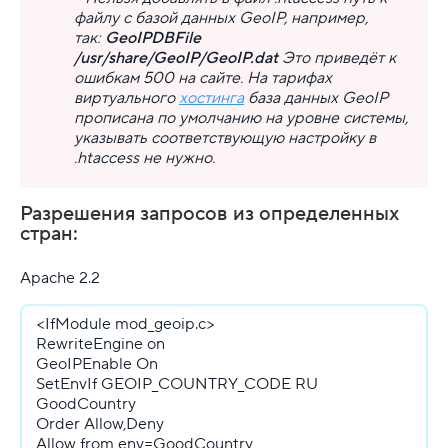
файлу с базой данных GeoIP, например,
так:
GeoIPDBFile
Контроль доступа через .htaccess для apache
/usr/share/GeoIP/GeoIP.dat
Это приведёт к
ошибкам 500 на сайте. На тарифах
Файл .htaccess
виртуального
хостинга
база данных GeoIP
прописана по умолчанию на уровне системы,
Фильтрация запросов к сайту с помощью модуля
указывать соответствующую настройку в
.htaccess не нужно.
Код ответа сервера
Разрешения запросов из определенных
Кэш
стран:
Резервные копии
Apache 2.2
VDS
<IfModule mod_geoip.c>
RewriteEngine on
Облачная платформа
GeoIPEnable On
SetEnvIf GEOIP_COUNTRY_CODE RU
Почта
GoodCountry
Order Allow,Deny
Партнерская программа
Allow from env=GoodCountry